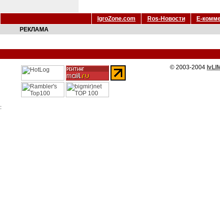
IgroZone.com
Ros-Новости
Е-комм
РЕКЛАМА
© 2003-2004
IvLI
: