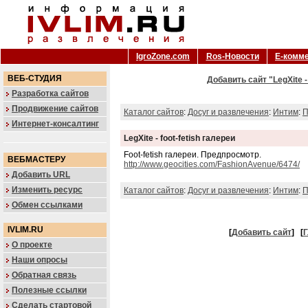
IgroZone.com
Ros-Новости
Е-комм
ВЕБ-СТУДИЯ
Добавить сайт "LegXite -
Разработка сайтов
Продвижение сайтов
Каталог сайтов
:
Досуг и развлечения
:
Интим
:
П
Интернет-консалтинг
LegXite - foot-fetish галереи
Foot-fetish галереи. Предпросмотр.
ВЕБМАСТЕРУ
http://www.geocities.com/FashionAvenue/6474/
Добавить URL
Изменить ресурс
Каталог сайтов
:
Досуг и развлечения
:
Интим
:
П
Обмен ссылками
IVLIM.RU
[
Добавить сайт
]
[
Г
О проекте
Наши опросы
Обратная связь
Полезные ссылки
Сделать стартовой