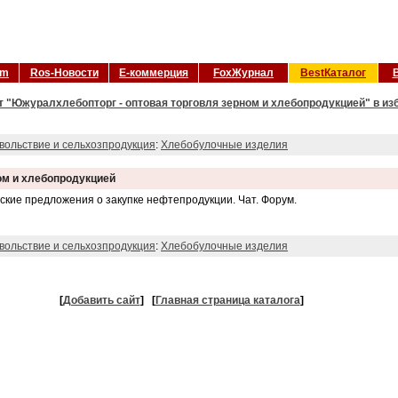
om
Ros-Новости
Е-коммерция
FoxЖурнал
BestКаталог
т "Южуралхлебопторг - оптовая торговля зерном и хлебопродукцией" в из
вольствие и сельхозпродукция
:
Хлебобулочные изделия
ом и хлебопродукцией
еские предложения о закупке нефтепродукции. Чат. Форум.
вольствие и сельхозпродукция
:
Хлебобулочные изделия
[
Добавить сайт
]
[
Главная страница каталога
]