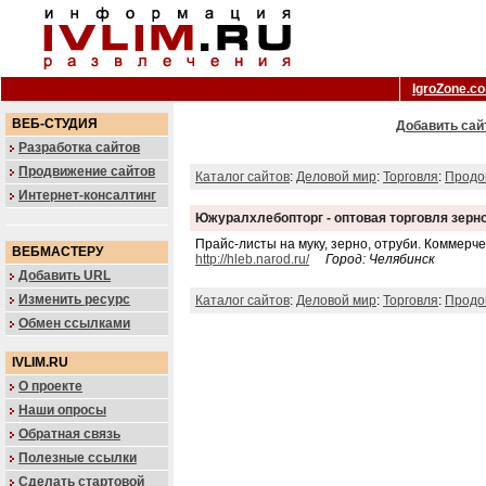
IgroZone.c
ВЕБ-СТУДИЯ
Добавить сай
Разработка сайтов
Продвижение сайтов
Каталог сайтов
:
Деловой мир
:
Торговля
:
Продо
Интернет-консалтинг
Южуралхлебопторг - оптовая торговля зерн
Прайс-листы на муку, зерно, отруби. Коммерч
ВЕБМАСТЕРУ
http://hleb.narod.ru/
Город: Челябинск
Добавить URL
Изменить ресурс
Каталог сайтов
:
Деловой мир
:
Торговля
:
Продо
Обмен ссылками
IVLIM.RU
О проекте
Наши опросы
Обратная связь
Полезные ссылки
Сделать стартовой