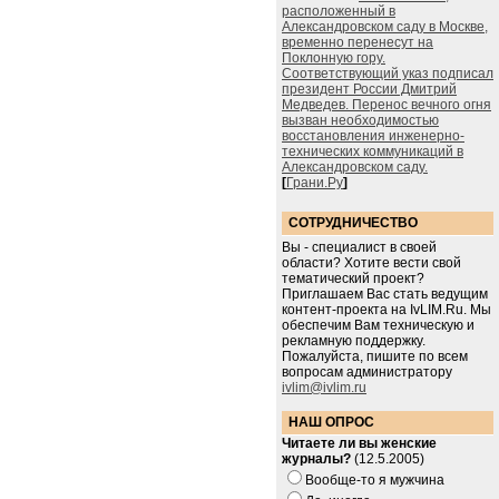
расположенный в
Александровском саду в Москве,
временно перенесут на
Поклонную гору.
Соответствующий указ подписал
президент России Дмитрий
Медведев. Перенос вечного огня
вызван необходимостью
восстановления инженерно-
технических коммуникаций в
Александровском саду.
[
Грани.Ру
]
СОТРУДНИЧЕСТВО
Вы - специалист в своей
области? Хотите вести свой
тематический проект?
Приглашаем Вас стать ведущим
контент-проекта на IvLIM.Ru. Мы
обеспечим Вам техническую и
рекламную поддержку.
Пожалуйста, пишите по всем
вопросам администратору
ivlim@ivlim.ru
НАШ ОПРОС
Читаете ли вы женские
журналы?
(12.5.2005)
Вообще-то я мужчина