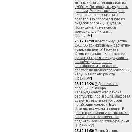
которых был запланирован на
субботу. По неподтвержденным
данным, Россия так и не дала
согласия на организацию
полетов. По словам одного из
лидеров оппозиции Зураба
Ногаидели, - из-за сноса
мемориала в Кутаиси.
[
Грани.Ру
]
25.12 18:49
Арест с имущества
ОАО "Антрикризисный расчетно-
товарный центр" Германа
Стерлигова снят. В настоящее
время центр готовит документы
о возбуждении дела о
незаконности наложения
арестов на имущество компании,
нарушивших его работу.
[
Грани.Ру
]
25.12 18:26
В Дагестане в
селении Какашура
Карабудахкентского района
республики произошла массовая
драка, в результате которой
погиб один человек. Еще
четверо получили ранения. В
драке принимали участие около
300 человек. Неизвестные
подожгли здание птицефабрики.
[
Грани.Ру
]
25.12 16:59
Вечный огонь,