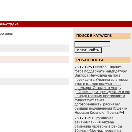
Веб-студия
бранное
ПОИСК В КАТАЛОГЕ
ROS-НОВОСТИ
25.12 19:53
Виктор Ющенко
готов поддержать кандидатуру
Виктора Януковича на пост
президента Украины во втором
туре и взамен получит пост
премьера. О том, что между
действующим президентом и его
некогда главным противником
существует такая
договоренность, рассказал
бывший подчиненный Ющенко
Ярослав Козачок.
[
Грани.Ру
]
25.12 19:11
Грузинская
авиакомпаниия Airzena
отменила чартерные рейсы
Тбилиси-Москва, первый из