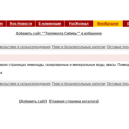
om
Ros-Новости
Е-коммерция
FoxЖурнал
BestКаталог
Добавить сайт ""Тропикола Сибирь"" в избранное
вольствие и сельхозпродукция
:
Пиво и безалкогольные напитки
:
Оптовые про
своих страницах лимонады, газированные и минеральные воды, квасы. Помещ
ск
вольствие и сельхозпродукция
:
Пиво и безалкогольные напитки
:
Оптовые про
[
Добавить сайт
]
[
Главная страница каталога
]