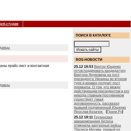
Веб-студия
ПОИСК В КАТАЛОГЕ
давцы
ROS-НОВОСТИ
ены прайс-лист и контактная
25.12 19:53
Виктор Ющенко
готов поддержать кандидатуру
Виктора Януковича на пост
президента Украины во втором
туре и взамен получит пост
давцы
премьера. О том, что между
действующим президентом и его
некогда главным противником
существует такая
договоренность, рассказал
бывший подчиненный Ющенко
Ярослав Козачок.
[
Грани.Ру
]
25.12 19:11
Грузинская
авиакомпаниия Airzena
отменила чартерные рейсы
Тбилиси-Москва, первый из