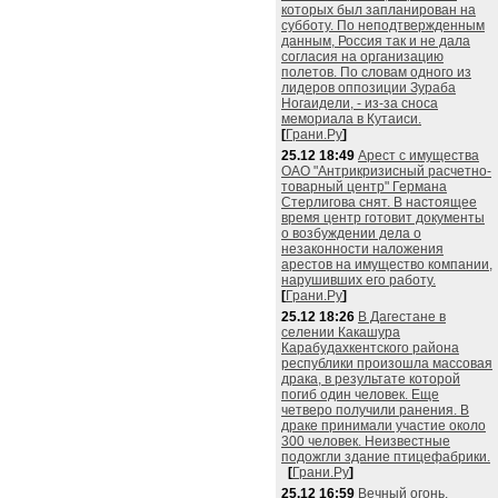
которых был запланирован на
субботу. По неподтвержденным
данным, Россия так и не дала
согласия на организацию
полетов. По словам одного из
лидеров оппозиции Зураба
Ногаидели, - из-за сноса
мемориала в Кутаиси.
[
Грани.Ру
]
25.12 18:49
Арест с имущества
ОАО "Антрикризисный расчетно-
товарный центр" Германа
Стерлигова снят. В настоящее
время центр готовит документы
о возбуждении дела о
незаконности наложения
арестов на имущество компании,
нарушивших его работу.
[
Грани.Ру
]
25.12 18:26
В Дагестане в
селении Какашура
Карабудахкентского района
республики произошла массовая
драка, в результате которой
погиб один человек. Еще
четверо получили ранения. В
драке принимали участие около
300 человек. Неизвестные
подожгли здание птицефабрики.
[
Грани.Ру
]
25.12 16:59
Вечный огонь,