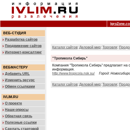
IgroZone.c
ВЕБ-СТУДИЯ
Разработка сайтов
Продвижение сайтов
Каталог сайтов
:
Деловой мир
:
Торговля
:
Продо
Интернет-консалтинг
"Тропикола Сибирь"
Компания "Тропикола Сибирь" предлагает на 
ВЕБМАСТЕРУ
информация.
http://www.tropicola.nsk.su/
Город: Новосибир
Добавить URL
Изменить ресурс
Каталог сайтов
:
Деловой мир
:
Торговля
:
Продо
Обмен ссылками
IVLIM.RU
О проекте
Наши опросы
Обратная связь
Полезные ссылки
Сделать стартовой