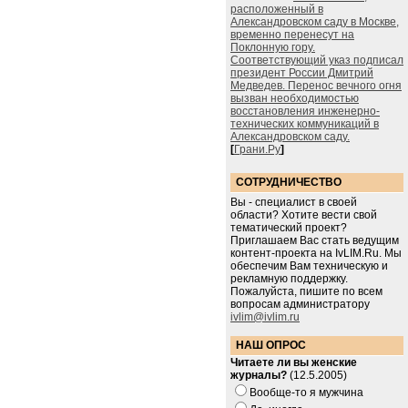
расположенный в
Александровском саду в Москве,
временно перенесут на
Поклонную гору.
Соответствующий указ подписал
президент России Дмитрий
Медведев. Перенос вечного огня
вызван необходимостью
восстановления инженерно-
технических коммуникаций в
Александровском саду.
[
Грани.Ру
]
СОТРУДНИЧЕСТВО
Вы - специалист в своей
области? Хотите вести свой
тематический проект?
Приглашаем Вас стать ведущим
контент-проекта на IvLIM.Ru. Мы
обеспечим Вам техническую и
рекламную поддержку.
Пожалуйста, пишите по всем
вопросам администратору
ivlim@ivlim.ru
НАШ ОПРОС
Читаете ли вы женские
журналы?
(12.5.2005)
Вообще-то я мужчина