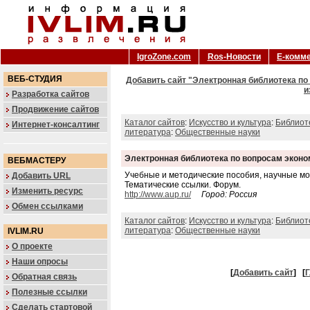
IgroZone.com
Ros-Новости
Е-комм
ВЕБ-СТУДИЯ
Добавить сайт "Электронная библиотека по
и
Разработка сайтов
Продвижение сайтов
Каталог сайтов
:
Искусство и культура
:
Библиот
Интернет-консалтинг
литература
:
Общественные науки
Электронная библиотека по вопросам эконо
ВЕБМАСТЕРУ
Учебные и методические пособия, научные мон
Добавить URL
Тематические ссылки. Форум.
Изменить ресурс
http://www.aup.ru/
Город: Россия
Обмен ссылками
Каталог сайтов
:
Искусство и культура
:
Библиот
литература
:
Общественные науки
IVLIM.RU
О проекте
Наши опросы
[
Добавить сайт
]
[
Г
Обратная связь
Полезные ссылки
Сделать стартовой