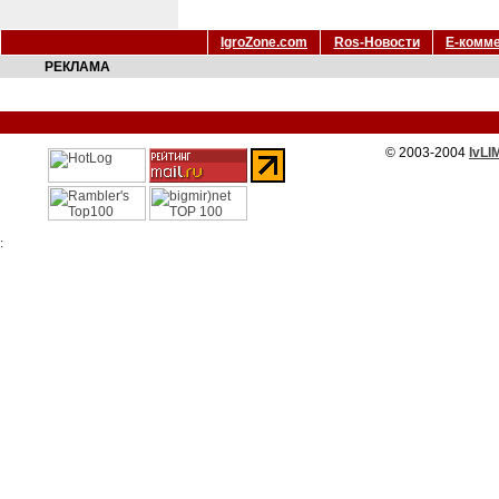
IgroZone.com
Ros-Новости
Е-комм
РЕКЛАМА
© 2003-2004
IvLI
: