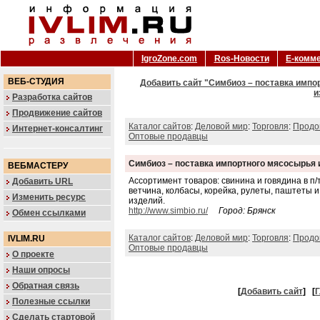
IgroZone.com
Ros-Новости
Е-комм
ВЕБ-СТУДИЯ
Добавить сайт "Симбиоз – поставка импор
и
Разработка сайтов
Продвижение сайтов
Каталог сайтов
:
Деловой мир
:
Торговля
:
Продо
Интернет-консалтинг
Оптовые продавцы
Симбиоз – поставка импортного мясосырья 
ВЕБМАСТЕРУ
Ассортимент товаров: свинина и говядина в п
Добавить URL
ветчина, колбасы, корейка, рулеты, паштеты 
Изменить ресурс
изделий.
http://www.simbio.ru/
Город: Брянск
Обмен ссылками
Каталог сайтов
:
Деловой мир
:
Торговля
:
Продо
IVLIM.RU
Оптовые продавцы
О проекте
Наши опросы
Обратная связь
[
Добавить сайт
]
[
Г
Полезные ссылки
Сделать стартовой