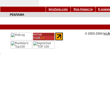
IgroZone.com
Ros-Новости
Е-комм
РЕКЛАМА
© 2003-2004
IvLI
: