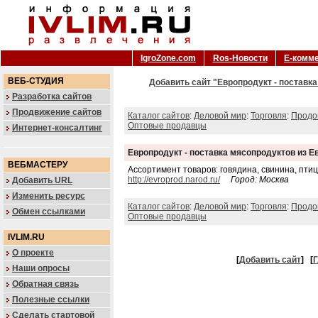
IgroZone.com
Ros-Новости
Е-комм
ВЕБ-СТУДИЯ
Добавить сайт "Европродукт - поставк
Разработка сайтов
Продвижение сайтов
Каталог сайтов
:
Деловой мир
:
Торговля
:
Продо
Оптовые продавцы
Интернет-консалтинг
Европродукт - поставка мясопродуктов из 
ВЕБМАСТЕРУ
Ассортимент товаров: говядина, свинина, птиц
http://evroprod.narod.ru/
Город: Москва
Добавить URL
Изменить ресурс
Каталог сайтов
:
Деловой мир
:
Торговля
:
Продо
Обмен ссылками
Оптовые продавцы
IVLIM.RU
О проекте
[
Добавить сайт
]
[
Г
Наши опросы
Обратная связь
Полезные ссылки
Сделать стартовой