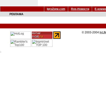
IgroZone.com
Ros-Новости
Е-комм
РЕКЛАМА
© 2003-2004
IvLI
: