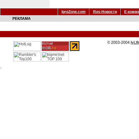
IgroZone.com
Ros-Новости
Е-комм
РЕКЛАМА
© 2003-2004
IvLI
: