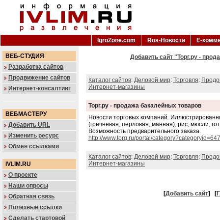
IgroZone.com
Ros-Новости
Е-комм
ВЕБ-СТУДИЯ
Добавить сайт "Торг.ру - прод
Разработка сайтов
Продвижение сайтов
Каталог сайтов
:
Деловой мир
:
Торговля
:
Продо
Интернет-магазины
Интернет-консалтинг
Торг.ру - продажа бакалейных товаров
ВЕБМАСТЕРУ
Новости торговых компаний. Иллюстрированны
(гречневая, перловая, манная); рис; мюсли, го
Добавить URL
Возможность предварительного заказа.
Изменить ресурс
http://www.torg.ru/portal/category?categoryid=64
Обмен ссылками
Каталог сайтов
:
Деловой мир
:
Торговля
:
Продо
Интернет-магазины
IVLIM.RU
О проекте
Наши опросы
[
Добавить сайт
]
[
Г
Обратная связь
Полезные ссылки
Сделать стартовой