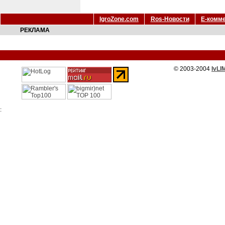
IgroZone.com
Ros-Новости
Е-комм
РЕКЛАМА
© 2003-2004
IvLI
: