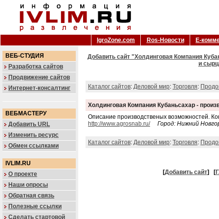
IgroZone.com
Ros-Новости
Е-комм
ВЕБ-СТУДИЯ
Добавить сайт "Холдинговая Компания Кубан
и сырц
Разработка сайтов
Продвижение сайтов
Каталог сайтов
:
Деловой мир
:
Торговля
:
Продо
Интернет-консалтинг
Холдинговая Компания Кубаньсахар - произ
ВЕБМАСТЕРУ
Описание производственых возможностей. Ко
http://www.agrosnab.ru/
Город: Нижний Новго
Добавить URL
Изменить ресурс
Каталог сайтов
:
Деловой мир
:
Торговля
:
Продо
Обмен ссылками
IVLIM.RU
[
Добавить сайт
]
[
Г
О проекте
Наши опросы
Обратная связь
Полезные ссылки
Сделать стартовой