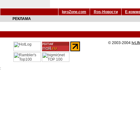
IgroZone.com
Ros-Новости
Е-комм
РЕКЛАМА
© 2003-2004
IvLI
: