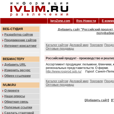
IgroZone.com
Ros-Новости
Е-комм
ВЕБ-СТУДИЯ
Добавить сайт "Российский продукт
полуфабрик
Разработка сайтов
Продвижение сайтов
Каталог сайтов
:
Деловой мир
:
Торговля
:
Продо
Интернет-консалтинг
Оптовые продавцы
Российский продукт - производство и реал
ВЕБМАСТЕРУ
Ассортимент продукции: пельмени, блинчики, к
Добавить URL
региональных представительств. О фирме.
Изменить ресурс
http://www.rosprod.spb.ru/
Город: Санкт-Пет
Обмен ссылками
Каталог сайтов
:
Деловой мир
:
Торговля
:
Продо
Оптовые продавцы
IVLIM.RU
О проекте
Наши опросы
[
Добавить сайт
]
[
Г
Обратная связь
Полезные ссылки
Сделать стартовой