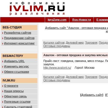
IgroZone.com
Ros-Новости
Е-комм
ВЕБ-СТУДИЯ
Добавить сайт "Авалон - оптовая продажа 
и
Разработка сайтов
Продвижение сайтов
Каталог сайтов
:
Деловой мир
:
Торговля
:
Продо
Интернет-консалтинг
Оптовые продавцы
Авалон - оптовая продажа и закупка мясных
ВЕБМАСТЕРУ
Прайс-лист: говядина, свинина, мясо птицы. 
Добавить URL
закупок.
Изменить ресурс
http://www.avalont.ru/
Город: Москва
Обмен ссылками
Каталог сайтов
:
Деловой мир
:
Торговля
:
Продо
Оптовые продавцы
IVLIM.RU
О проекте
Наши опросы
[
Добавить сайт
]
[
Г
Обратная связь
Полезные ссылки
Сделать стартовой