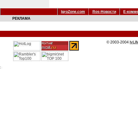
IgroZone.com
Ros-Новости
Е-комм
РЕКЛАМА
© 2003-2004
IvLI
: