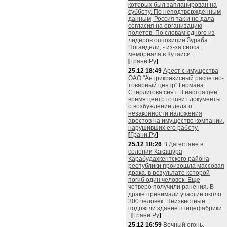
которых был запланирован на
субботу. По неподтвержденным
данным, Россия так и не дала
согласия на организацию
полетов. По словам одного из
лидеров оппозиции Зураба
Ногаидели, - из-за сноса
мемориала в Кутаиси.
[
Грани.Ру
]
25.12 18:49
Арест с имущества
ОАО "Антрикризисный расчетно-
товарный центр" Германа
Стерлигова снят. В настоящее
время центр готовит документы
о возбуждении дела о
незаконности наложения
арестов на имущество компании,
нарушивших его работу.
[
Грани.Ру
]
25.12 18:26
В Дагестане в
селении Какашура
Карабудахкентского района
республики произошла массовая
драка, в результате которой
погиб один человек. Еще
четверо получили ранения. В
драке принимали участие около
300 человек. Неизвестные
подожгли здание птицефабрики.
[
Грани.Ру
]
25.12 16:59
Вечный огонь,