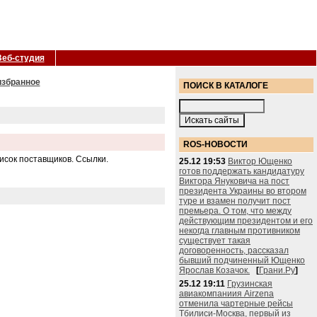
Веб-студия
избранное
ПОИСК В КАТАЛОГЕ
ROS-НОВОСТИ
исок поставщиков. Ссылки.
25.12 19:53
Виктор Ющенко
готов поддержать кандидатуру
Виктора Януковича на пост
президента Украины во втором
туре и взамен получит пост
премьера. О том, что между
действующим президентом и его
некогда главным противником
существует такая
договоренность, рассказал
бывший подчиненный Ющенко
Ярослав Козачок.
[
Грани.Ру
]
25.12 19:11
Грузинская
авиакомпаниия Airzena
отменила чартерные рейсы
Тбилиси-Москва, первый из