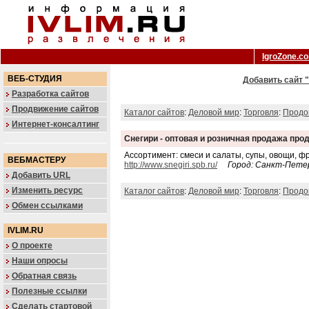
IgroZone.c
ВЕБ-СТУДИЯ
Добавить сайт "
Разработка сайтов
Продвижение сайтов
Каталог сайтов
:
Деловой мир
:
Торговля
:
Продо
Интернет-консалтинг
Снегири - оптовая и розничная продажа про
Ассортимент: смеси и салаты, супы, овощи, ф
ВЕБМАСТЕРУ
http://www.snegiri.spb.ru/
Город: Санкт-Пете
Добавить URL
Изменить ресурс
Каталог сайтов
:
Деловой мир
:
Торговля
:
Продо
Обмен ссылками
IVLIM.RU
О проекте
Наши опросы
Обратная связь
Полезные ссылки
Сделать стартовой