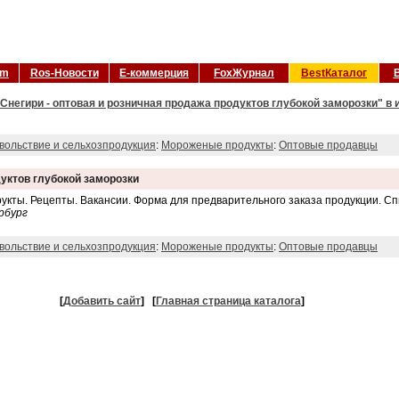
om
Ros-Новости
Е-коммерция
FoxЖурнал
BestКаталог
Снегири - оптовая и розничная продажа продуктов глубокой заморозки" в 
вольствие и сельхозпродукция
:
Мороженые продукты
:
Оптовые продавцы
дуктов глубокой заморозки
рукты. Рецепты. Вакансии. Форма для предварительного заказа продукции. Сп
рбург
вольствие и сельхозпродукция
:
Мороженые продукты
:
Оптовые продавцы
[
Добавить сайт
]
[
Главная страница каталога
]