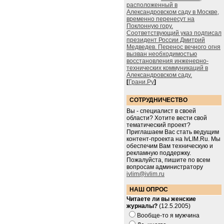
расположенный в
Александровском саду в Москве,
временно перенесут на
Поклонную гору.
Соответствующий указ подписал
президент России Дмитрий
Медведев. Перенос вечного огня
вызван необходимостью
восстановления инженерно-
технических коммуникаций в
Александровском саду.
[
Грани.Ру
]
СОТРУДНИЧЕСТВО
Вы - специалист в своей
области? Хотите вести свой
тематический проект?
Приглашаем Вас стать ведущим
контент-проекта на IvLIM.Ru. Мы
обеспечим Вам техническую и
рекламную поддержку.
Пожалуйста, пишите по всем
вопросам администратору
ivlim@ivlim.ru
НАШ ОПРОС
Читаете ли вы женские
журналы?
(12.5.2005)
Вообще-то я мужчина