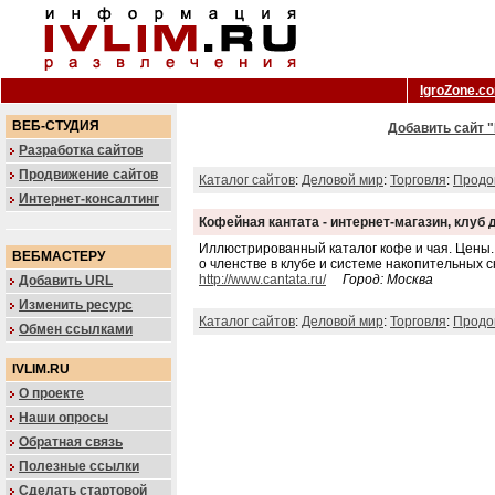
IgroZone.c
ВЕБ-СТУДИЯ
Добавить сайт "
Разработка сайтов
Продвижение сайтов
Каталог сайтов
:
Деловой мир
:
Торговля
:
Продо
Интернет-консалтинг
Кофейная кантата - интернет-магазин, клуб
Иллюстрированный каталог кофе и чая. Цены.
ВЕБМАСТЕРУ
о членстве в клубе и системе накопительных с
http://www.cantata.ru/
Город: Москва
Добавить URL
Изменить ресурс
Каталог сайтов
:
Деловой мир
:
Торговля
:
Продо
Обмен ссылками
IVLIM.RU
О проекте
Наши опросы
Обратная связь
Полезные ссылки
Сделать стартовой