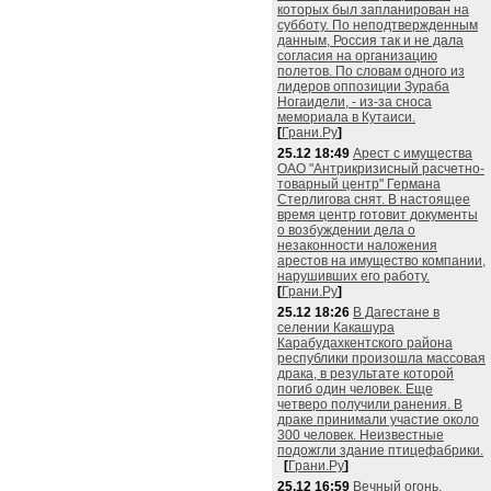
которых был запланирован на
субботу. По неподтвержденным
данным, Россия так и не дала
согласия на организацию
полетов. По словам одного из
лидеров оппозиции Зураба
Ногаидели, - из-за сноса
мемориала в Кутаиси.
[
Грани.Ру
]
25.12 18:49
Арест с имущества
ОАО "Антрикризисный расчетно-
товарный центр" Германа
Стерлигова снят. В настоящее
время центр готовит документы
о возбуждении дела о
незаконности наложения
арестов на имущество компании,
нарушивших его работу.
[
Грани.Ру
]
25.12 18:26
В Дагестане в
селении Какашура
Карабудахкентского района
республики произошла массовая
драка, в результате которой
погиб один человек. Еще
четверо получили ранения. В
драке принимали участие около
300 человек. Неизвестные
подожгли здание птицефабрики.
[
Грани.Ру
]
25.12 16:59
Вечный огонь,