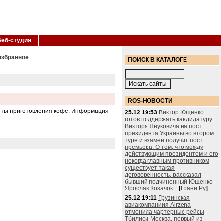
Веб-студия
 избранное
ПОИСК В КАТАЛОГЕ
ROS-НОВОСТИ
епты приготовления кофе. Информация
25.12 19:53
Виктор Ющенко
готов поддержать кандидатуру
Виктора Януковича на пост
президента Украины во втором
туре и взамен получит пост
премьера. О том, что между
действующим президентом и его
некогда главным противником
существует такая
договоренность, рассказал
бывший подчиненный Ющенко
Ярослав Козачок.
[
Грани.Ру
]
25.12 19:11
Грузинская
авиакомпаниия Airzena
отменила чартерные рейсы
Тбилиси-Москва, первый из