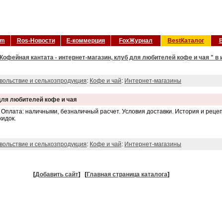
om
Ros-Новости
Е-коммерция
FoxЖурнал
BestКаталог
Кофейная кантата - интернет-магазин, клуб для любителей кофе и чая " в
вольствие и сельхозпродукция
:
Кофе и чай
:
Интернет-магазины
 для любителей кофе и чая
 Оплата: наличными, безналичный расчет. Условия доставки. История и рец
кидок.
вольствие и сельхозпродукция
:
Кофе и чай
:
Интернет-магазины
[
Добавить сайт
]
[
Главная страница каталога
]