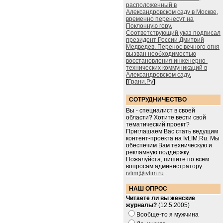
расположенный в
Александровском саду в Москве,
временно перенесут на
Поклонную гору.
Соответствующий указ подписал
президент России Дмитрий
Медведев. Перенос вечного огня
вызван необходимостью
восстановления инженерно-
технических коммуникаций в
Александровском саду.
[
Грани.Ру
]
СОТРУДНИЧЕСТВО
Вы - специалист в своей
области? Хотите вести свой
тематический проект?
Приглашаем Вас стать ведущим
контент-проекта на IvLIM.Ru. Мы
обеспечим Вам техническую и
рекламную поддержку.
Пожалуйста, пишите по всем
вопросам администратору
ivlim@ivlim.ru
НАШ ОПРОС
Читаете ли вы женские
журналы?
(12.5.2005)
Вообще-то я мужчина