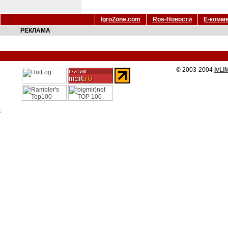
IgroZone.com
Ros-Новости
Е-комм
РЕКЛАМА
© 2003-2004
IvLI
: