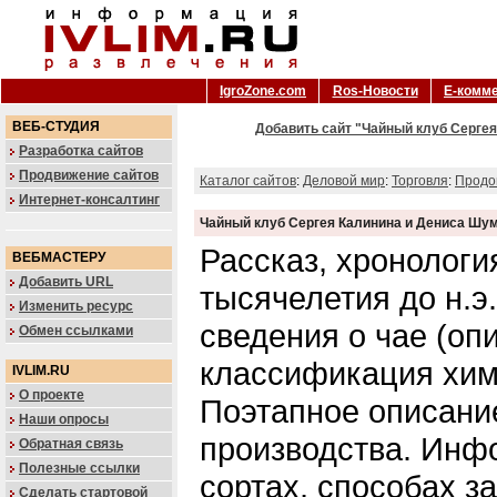
IgroZone.com
Ros-Новости
Е-комм
ВЕБ-СТУДИЯ
Добавить сайт "Чайный клуб Сергея
Разработка сайтов
Продвижение сайтов
Каталог сайтов
:
Деловой мир
:
Торговля
:
Продо
Интернет-консалтинг
Чайный клуб Сергея Калинина и Дениса Шу
Рассказ, хронологи
ВЕБМАСТЕРУ
Добавить URL
тысячелетия до н.э
Изменить ресурс
сведения о чае (опи
Обмен ссылками
классификация хими
IVLIM.RU
О проекте
Поэтапное описани
Наши опросы
производства. Инф
Обратная связь
Полезные ссылки
сортах, способах з
Сделать стартовой