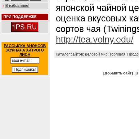
японской чайной ц
В избранное!
оценка вкусовых к
ПРИ ПОДДЕРЖКЕ
сортов чая (Twinings
http://tea.volny.edu/
РАССЫЛКА АНОНСОВ
ЖУРНАЛА ХИТРОГО
Каталог сайтов
:
Деловой мир
:
Торговля
:
Продо
ЛИСА
[
Добавить сайт
]
[
Г