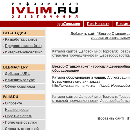
IgroZone.com
Ros-Новости
Е-комм
ВЕБ-СТУДИЯ
Добавить сайт "Вектор-Станкома
лесозаготовительным
Разработка сайтов
Продвижение сайтов
Каталог сайтов
:
Деловой мир
:
Торговля
:
Товар
Интернет-консалтинг
отраслей промышленности
:
Деревообработка
Вектор-Станкомаркет - торговля деревооб
ВЕБМАСТЕРУ
оборудованием
Добавить URL
Каталог оборудования и машин. Иллюстрации, 
Изменить ресурс
Возможность он-лайн заказа.
http://www.stankomarket.ru/
Город: Новгородск
Обмен ссылками
Каталог сайтов
:
Деловой мир
:
Торговля
:
Товар
IVLIM.RU
отраслей промышленности
:
Деревообработка
О проекте
Наши опросы
Обратная связь
[
Добавить сайт
]
[
Г
Полезные ссылки
Сделать стартовой