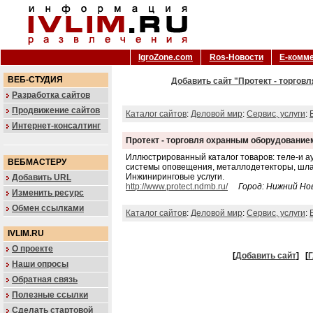
IgroZone.com
Ros-Новости
Е-комм
ВЕБ-СТУДИЯ
Добавить сайт "Протект - торгов
Разработка сайтов
Продвижение сайтов
Каталог сайтов
:
Деловой мир
:
Сервис, услуги
:
Интернет-консалтинг
Протект - торговля охранным оборудование
Иллюстрированный каталог товаров: теле-и ау
ВЕБМАСТЕРУ
системы оповещения, металлодетекторы, шлаг
Инжиниринговые услуги.
Добавить URL
http://www.protect.ndmb.ru/
Город: Нижний Но
Изменить ресурс
Обмен ссылками
Каталог сайтов
:
Деловой мир
:
Сервис, услуги
:
IVLIM.RU
О проекте
[
Добавить сайт
]
[
Г
Наши опросы
Обратная связь
Полезные ссылки
Сделать стартовой