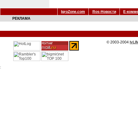
IgroZone.com
Ros-Новости
Е-комм
РЕКЛАМА
© 2003-2004
IvLI
: