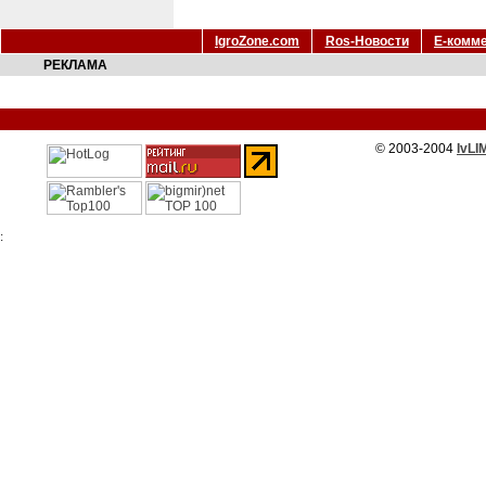
IgroZone.com
Ros-Новости
Е-комм
РЕКЛАМА
© 2003-2004
IvLI
: