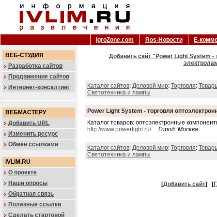
IgroZone.com
Ros-Новости
Е-комм
ВЕБ-СТУДИЯ
Добавить сайт "Power Light System 
электролам
Разработка сайтов
Продвижение сайтов
Каталог сайтов
:
Деловой мир
:
Торговля
:
Товар
Интернет-консалтинг
Светотехника и лампы
Power Light System - торговля оптоэлектр
ВЕБМАСТЕРУ
Каталог товаров: оптоэлектронные компонен
Добавить URL
http://www.powerlight.ru/
Город: Москва
Изменить ресурс
Обмен ссылками
Каталог сайтов
:
Деловой мир
:
Торговля
:
Товар
Светотехника и лампы
IVLIM.RU
О проекте
Наши опросы
[
Добавить сайт
]
[
Г
Обратная связь
Полезные ссылки
Сделать стартовой