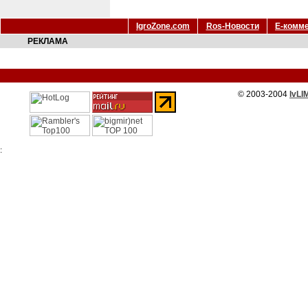
IgroZone.com
Ros-Новости
Е-комм
РЕКЛАМА
© 2003-2004
IvLI
: