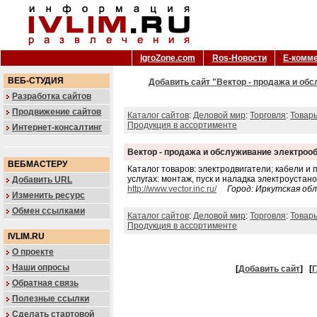
IgroZone.com
Ros-Новости
Е-комм
ВЕБ-СТУДИЯ
Добавить сайт "Вектор - продажа и об
Разработка сайтов
Продвижение сайтов
Каталог сайтов
:
Деловой мир
:
Торговля
:
Товар
Продукция в ассортименте
Интернет-консалтинг
Вектор - продажа и обслуживание электроо
ВЕБМАСТЕРУ
Каталог товаров: электродвигатели; кабели и 
услугах: монтаж, пуск и наладка электроустано
Добавить URL
http://www.vector.inc.ru/
Город: Иркутская обл
Изменить ресурс
Обмен ссылками
Каталог сайтов
:
Деловой мир
:
Торговля
:
Товар
Продукция в ассортименте
IVLIM.RU
О проекте
Наши опросы
[
Добавить сайт
]
[
Г
Обратная связь
Полезные ссылки
Сделать стартовой