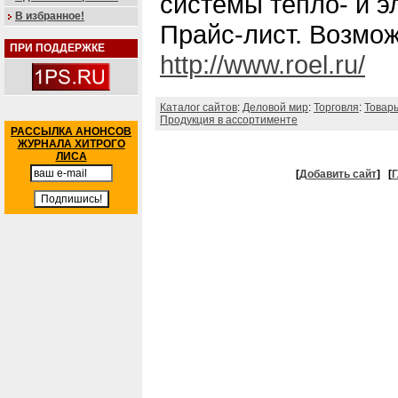
системы тепло- и э
В избранное!
Прайс-лист. Возмож
ПРИ ПОДДЕРЖКЕ
http://www.roel.ru/
Каталог сайтов
:
Деловой мир
:
Торговля
:
Товар
Продукция в ассортименте
РАССЫЛКА АНОНСОВ
ЖУРНАЛА ХИТРОГО
ЛИСА
[
Добавить сайт
]
[
Г