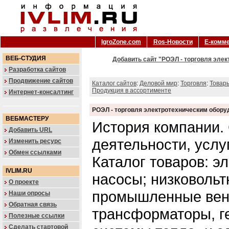
IgroZone.com
Ros-Новости
Е-комм
ВЕБ-СТУДИЯ
Добавить сайт "РОЭЛ - торговля эле
Разработка сайтов
Продвижение сайтов
Каталог сайтов
:
Деловой мир
:
Торговля
:
Товар
Продукция в ассортименте
Интернет-консалтинг
РОЭЛ - торговля электротехническим обор
ВЕБМАСТЕРУ
История компании. 
Добавить URL
деятельности, услу
Изменить ресурс
Обмен ссылками
Каталог товаров: э
IVLIM.RU
насосы; низковольт
О проекте
промышленные вен
Наши опросы
Обратная связь
трансформаторы, г
Полезные ссылки
Сделать стартовой