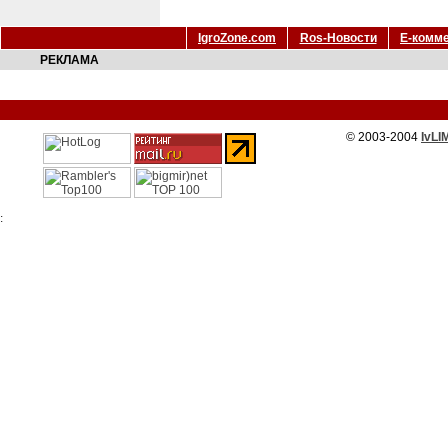
IgroZone.com
Ros-Новости
Е-комм
РЕКЛАМА
© 2003-2004
IvLI
: