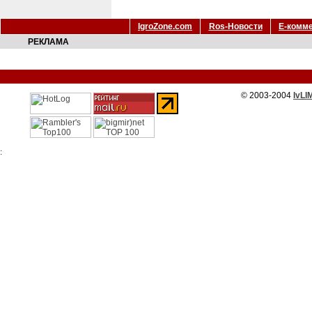
IgroZone.com
Ros-Новости
Е-комм
РЕКЛАМА
© 2003-2004
IvLI
: