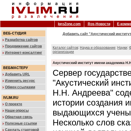
IgroZone.com
Ros-Новости
Е-комм
ВЕБ-СТУДИЯ
Добавить сайт "Акустический институт
Разработка сайтов
Продвижение сайтов
Каталог сайтов
:
Наука и образование
:
Науки
:
Ф
организации
Интернет-консалтинг
Акустический институт имени академика Н.
ВЕБМАСТЕРУ
Сервер государстве
Добавить URL
"Акустический инст
Изменить ресурс
Обмен ссылками
Н.Н. Андреева" со
IVLIM.RU
истории создания и
О проекте
выдающихся ученых
Наши опросы
Обратная связь
Несколько слов ска
Полезные ссылки
Сделать стартовой