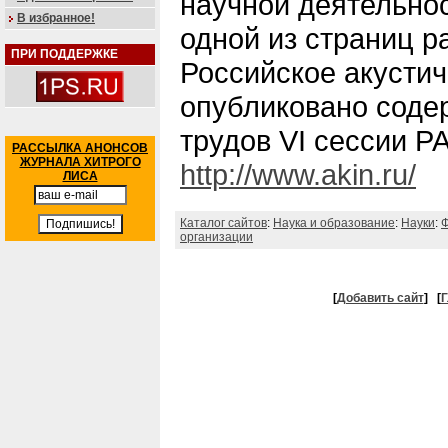
научной деятельнос
В избранное!
одной из страниц р
ПРИ ПОДДЕРЖКЕ
Российское акустич
опубликовано соде
трудов VI сессии Р
РАССЫЛКА АНОНСОВ
ЖУРНАЛА ХИТРОГО
http://www.akin.ru/
ЛИСА
Каталог сайтов
:
Наука и образование
:
Науки
:
Ф
организации
[
Добавить сайт
]
[
Г