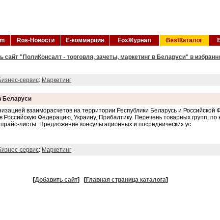
om
Ros-Новости
Е-коммерция
FoxЖурнал
BestКаталог
ь сайт "ПолиКонсалт - торговля, зачеты, маркетинг в Беларуси" в избранн
Бизнес-сервис
:
Маркетинг
 в Беларуси
низацией взаиморасчетов на территории Республики Беларусь и Российской
в Российскую Федерацию, Украину, Прибалтику. Перечень товарных групп, по
, прайс-листы. Предложение консультационных и посреднических ус
Бизнес-сервис
:
Маркетинг
[
Добавить сайт
]
[
Главная страница каталога
]