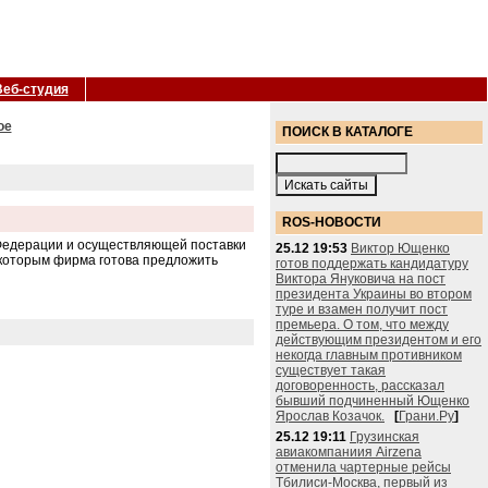
Веб-студия
ое
ПОИСК В КАТАЛОГЕ
ROS-НОВОСТИ
 Федерации и осуществляющей поставки
25.12 19:53
Виктор Ющенко
 которым фирма готова предложить
готов поддержать кандидатуру
Виктора Януковича на пост
президента Украины во втором
туре и взамен получит пост
премьера. О том, что между
действующим президентом и его
некогда главным противником
существует такая
договоренность, рассказал
бывший подчиненный Ющенко
Ярослав Козачок.
[
Грани.Ру
]
25.12 19:11
Грузинская
авиакомпаниия Airzena
отменила чартерные рейсы
Тбилиси-Москва, первый из