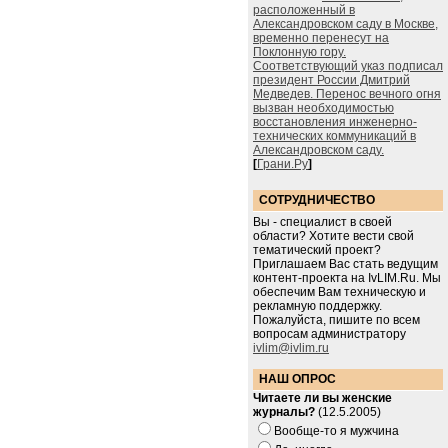
расположенный в
Александровском саду в Москве,
временно перенесут на
Поклонную гору.
Соответствующий указ подписал
президент России Дмитрий
Медведев. Перенос вечного огня
вызван необходимостью
восстановления инженерно-
технических коммуникаций в
Александровском саду.
[
Грани.Ру
]
СОТРУДНИЧЕСТВО
Вы - специалист в своей
области? Хотите вести свой
тематический проект?
Приглашаем Вас стать ведущим
контент-проекта на IvLIM.Ru. Мы
обеспечим Вам техническую и
рекламную поддержку.
Пожалуйста, пишите по всем
вопросам администратору
ivlim@ivlim.ru
НАШ ОПРОС
Читаете ли вы женские
журналы?
(12.5.2005)
Вообще-то я мужчина