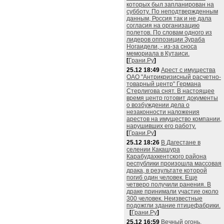
которых был запланирован на
субботу. По неподтвержденным
данным, Россия так и не дала
согласия на организацию
полетов. По словам одного из
лидеров оппозиции Зураба
Ногаидели, - из-за сноса
мемориала в Кутаиси.
[
Грани.Ру
]
25.12 18:49
Арест с имущества
ОАО "Антрикризисный расчетно-
товарный центр" Германа
Стерлигова снят. В настоящее
время центр готовит документы
о возбуждении дела о
незаконности наложения
арестов на имущество компании,
нарушивших его работу.
[
Грани.Ру
]
25.12 18:26
В Дагестане в
селении Какашура
Карабудахкентского района
республики произошла массовая
драка, в результате которой
погиб один человек. Еще
четверо получили ранения. В
драке принимали участие около
300 человек. Неизвестные
подожгли здание птицефабрики.
[
Грани.Ру
]
25.12 16:59
Вечный огонь,