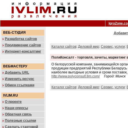
IgroZone.c
ВЕБ-СТУДИЯ
Добавит
Разработка сайтов
Продвижение сайтов
Каталог сайтов
:
Деловой мир
:
Сервис, услуги
:
Интернет-консалтинг
ПолиКонсалт - торговля, зачеты, маркетинг
О белорусской компании, занимающейся орга
ВЕБМАСТЕРУ
продукции предприятий Республики Беларусь 
наиболее выгодные условия и сроки поставок
Добавить URL
http://www.polyconsult.8m.com/
Город: Минск
Изменить ресурс
Обмен ссылками
Каталог сайтов
:
Деловой мир
:
Сервис, услуги
:
IVLIM.RU
О проекте
Наши опросы
Обратная связь
Полезные ссылки
Сделать стартовой