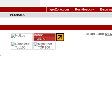
IgroZone.com
Ros-Новости
Е-комм
РЕКЛАМА
© 2003-2004
IvLI
: