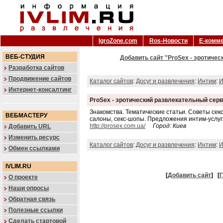
IgroZone.com
Ros-Новости
Е-комм
ВЕБ-СТУДИЯ
Добавить сайт "ProSex - эротичес
Разработка сайтов
Продвижение сайтов
Каталог сайтов
:
Досуг и развлечения
:
Интим
:
И
Интернет-консалтинг
ProSex - эротический развлекательный сер
Знакомства. Тематические статьи. Советы сек
ВЕБМАСТЕРУ
салоны, секс-шопы. Предложения интим-услуг.
http://prosex.com.ua/
Город: Киев
Добавить URL
Изменить ресурс
Каталог сайтов
:
Досуг и развлечения
:
Интим
:
И
Обмен ссылками
IVLIM.RU
[
Добавить сайт
]
[
Г
О проекте
Наши опросы
Обратная связь
Полезные ссылки
Сделать стартовой