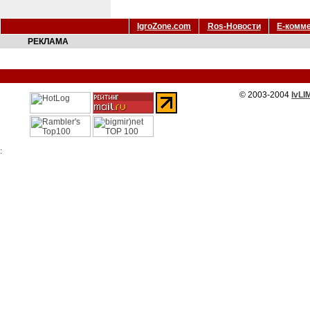
IgroZone.com
Ros-Новости
Е-комм
РЕКЛАМА
© 2003-2004
IvLI
: