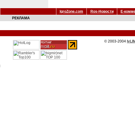
IgroZone.com
Ros-Новости
Е-комм
РЕКЛАМА
© 2003-2004
IvLI
: