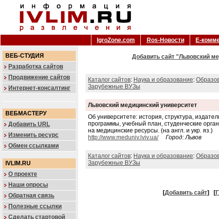
IgroZone.com
Ros-Новости
Е-комм
ВЕБ-СТУДИЯ
Добавить сайт "Львовский ме
Разработка сайтов
Продвижение сайтов
Каталог сайтов
:
Наука и образование
:
Образо
Зарубежные ВУЗы
Интернет-консалтинг
Львовский медицинский университет
ВЕБМАСТЕРУ
Об университете: история, структура, издате
программы, учебный план, студенческие орга
Добавить URL
на медицинские ресурсы. (на англ. и укр. яз.)
Изменить ресурс
http://www.meduniv.lviv.ua/
Город: Львов
Обмен ссылками
Каталог сайтов
:
Наука и образование
:
Образо
Зарубежные ВУЗы
IVLIM.RU
О проекте
Наши опросы
[
Добавить сайт
]
[
Г
Обратная связь
Полезные ссылки
Сделать стартовой