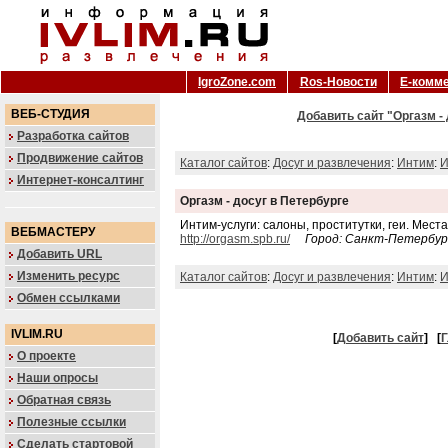
IgroZone.com
Ros-Новости
Е-комм
ВЕБ-СТУДИЯ
Добавить сайт "Оргазм - 
Разработка сайтов
Продвижение сайтов
Каталог сайтов
:
Досуг и развлечения
:
Интим
:
И
Интернет-консалтинг
Оргазм - досуг в Петербурге
Интим-услуги: салоны, проститутки, геи. Места
ВЕБМАСТЕРУ
http://orgasm.spb.ru/
Город: Санкт-Петербур
Добавить URL
Изменить ресурс
Каталог сайтов
:
Досуг и развлечения
:
Интим
:
И
Обмен ссылками
IVLIM.RU
[
Добавить сайт
]
[
Г
О проекте
Наши опросы
Обратная связь
Полезные ссылки
Сделать стартовой