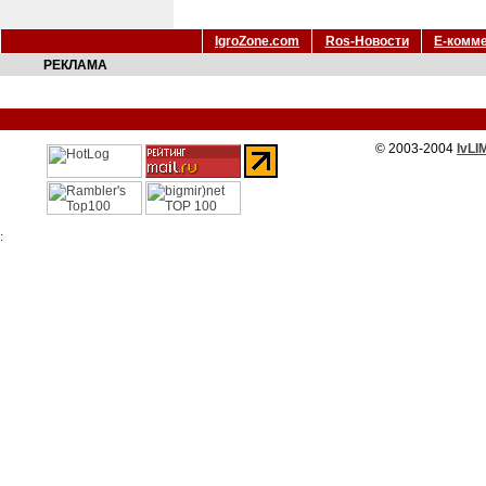
IgroZone.com
Ros-Новости
Е-комм
РЕКЛАМА
© 2003-2004
IvLI
: