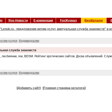
om
Ros-Новости
Е-коммерция
FoxЖурнал
BestКаталог
"Lenok.ru - предложения интим-услуг, виртуальная служба знакомств" в и
нтим-услуги
:
Индивидуалки
альная служба знакомств
лесбиянки, геи, BDSM. Рейтинг эротических сайтов. Доска объявлений. Служ
нтим-услуги
:
Индивидуалки
[
Добавить сайт
]
[
Главная страница каталога
]