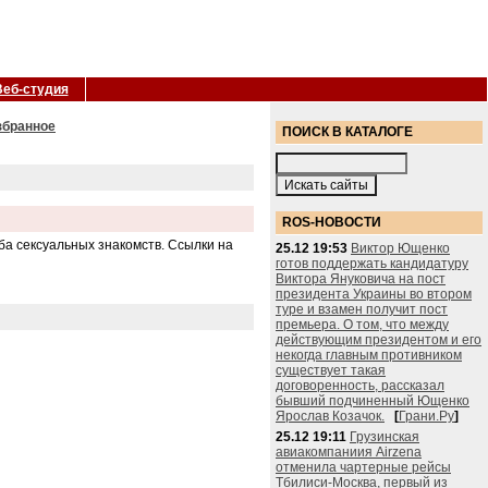
Веб-студия
збранное
ПОИСК В КАТАЛОГЕ
ROS-НОВОСТИ
ба сексуальных знакомств. Ссылки на
25.12 19:53
Виктор Ющенко
готов поддержать кандидатуру
Виктора Януковича на пост
президента Украины во втором
туре и взамен получит пост
премьера. О том, что между
действующим президентом и его
некогда главным противником
существует такая
договоренность, рассказал
бывший подчиненный Ющенко
Ярослав Козачок.
[
Грани.Ру
]
25.12 19:11
Грузинская
авиакомпаниия Airzena
отменила чартерные рейсы
Тбилиси-Москва, первый из