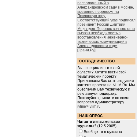
расположенный в
Александровском саду в Москве,
временно перенесут на
Поклонную гору.
Соответствующий указ подписал
президент России Дмитрий
Медведев. Перенос вечного огня
вызван необходимостью
восстановления инженерно-
технических коммуникаций в
Александровском саду.
[
Грани.Ру
]
СОТРУДНИЧЕСТВО
Вы - специалист в своей
области? Хотите вести свой
тематический проект?
Приглашаем Вас стать ведущим
контент-проекта на IvLIM.Ru. Мы
обеспечим Вам техническую и
рекламную поддержку.
Пожалуйста, пишите по всем
вопросам администратору
ivlim@ivlim.ru
НАШ ОПРОС
Читаете ли вы женские
журналы?
(12.5.2005)
Вообще-то я мужчина