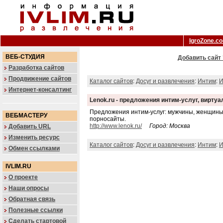
IgroZone.c
ВЕБ-СТУДИЯ
Добавить сайт 
Разработка сайтов
Продвижение сайтов
Каталог сайтов
:
Досуг и развлечения
:
Интим
:
И
Интернет-консалтинг
Lenok.ru - предложения интим-услуг, вирту
Предложения интим-услуг: мужчины, женщины, 
ВЕБМАСТЕРУ
порносайты.
http://www.lenok.ru/
Город: Москва
Добавить URL
Изменить ресурс
Каталог сайтов
:
Досуг и развлечения
:
Интим
:
И
Обмен ссылками
IVLIM.RU
О проекте
Наши опросы
Обратная связь
Полезные ссылки
Сделать стартовой