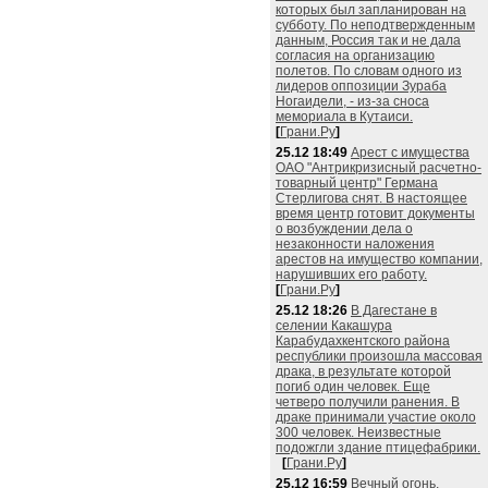
которых был запланирован на
субботу. По неподтвержденным
данным, Россия так и не дала
согласия на организацию
полетов. По словам одного из
лидеров оппозиции Зураба
Ногаидели, - из-за сноса
мемориала в Кутаиси.
[
Грани.Ру
]
25.12 18:49
Арест с имущества
ОАО "Антрикризисный расчетно-
товарный центр" Германа
Стерлигова снят. В настоящее
время центр готовит документы
о возбуждении дела о
незаконности наложения
арестов на имущество компании,
нарушивших его работу.
[
Грани.Ру
]
25.12 18:26
В Дагестане в
селении Какашура
Карабудахкентского района
республики произошла массовая
драка, в результате которой
погиб один человек. Еще
четверо получили ранения. В
драке принимали участие около
300 человек. Неизвестные
подожгли здание птицефабрики.
[
Грани.Ру
]
25.12 16:59
Вечный огонь,