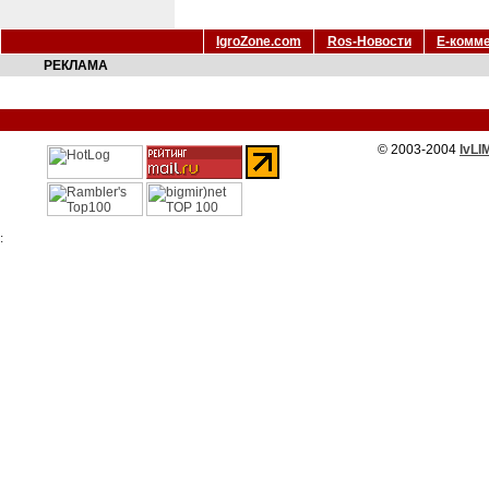
IgroZone.com
Ros-Новости
Е-комм
РЕКЛАМА
© 2003-2004
IvLI
: