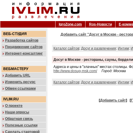
IgroZone.com
Ros-Новости
Е-комм
ВЕБ-СТУДИЯ
Добавить сайт "Досуг в Москве - рестор
Разработка сайтов
Продвижение сайтов
Каталог сайтов
:
Досуг и развлечения
:
Интим
:
И
Интернет-консалтинг
Досуг в Москве - рестораны, сауны, бордели
Адреса и цены в "злачных" местах столицы. Ф
ВЕБМАСТЕРУ
http://www.dosug-msk.com/
Город: Москва
Добавить URL
Изменить ресурс
Каталог сайтов
:
Досуг и развлечения
:
Интим
:
И
Обмен ссылками
IVLIM.RU
[
Добавить сайт
]
[
Г
О проекте
Наши опросы
Обратная связь
Полезные ссылки
Сделать стартовой