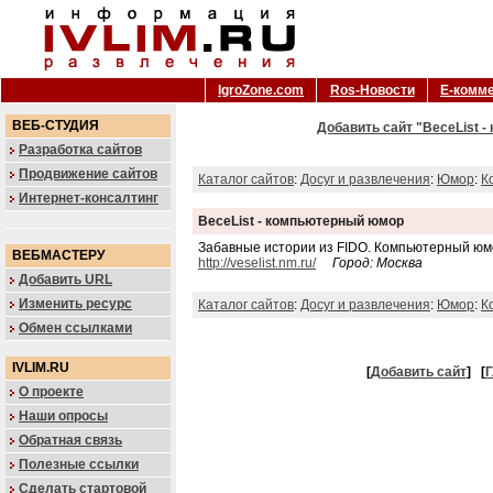
IgroZone.com
Ros-Новости
Е-комм
ВЕБ-СТУДИЯ
Добавить сайт "BeceList 
Разработка сайтов
Продвижение сайтов
Каталог сайтов
:
Досуг и развлечения
:
Юмор
:
К
Интернет-консалтинг
BeceList - компьютерный юмор
Забавные истории из FIDO. Компьютерный юмо
ВЕБМАСТЕРУ
http://veselist.nm.ru/
Город: Москва
Добавить URL
Изменить ресурс
Каталог сайтов
:
Досуг и развлечения
:
Юмор
:
К
Обмен ссылками
IVLIM.RU
[
Добавить сайт
]
[
Г
О проекте
Наши опросы
Обратная связь
Полезные ссылки
Сделать стартовой