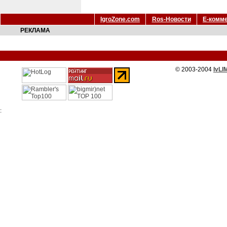
IgroZone.com
Ros-Новости
Е-комм
РЕКЛАМА
© 2003-2004
IvLI
: