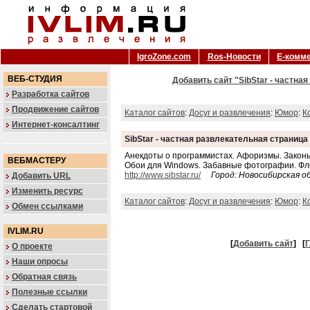
IgroZone.com
Ros-Новости
Е-комм
ВЕБ-СТУДИЯ
Добавить сайт "SibStar - частна
Разработка сайтов
Продвижение сайтов
Каталог сайтов
:
Досуг и развлечения
:
Юмор
:
К
Интернет-консалтинг
SibStar - частная развлекательная страница
Анекдоты о программистах. Афоризмы. Закон
ВЕБМАСТЕРУ
Обои для Windows. Забавные фотографии. Ф
http://www.sibstar.ru/
Город: Новосибирская об
Добавить URL
Изменить ресурс
Каталог сайтов
:
Досуг и развлечения
:
Юмор
:
К
Обмен ссылками
IVLIM.RU
[
Добавить сайт
]
[
Г
О проекте
Наши опросы
Обратная связь
Полезные ссылки
Сделать стартовой