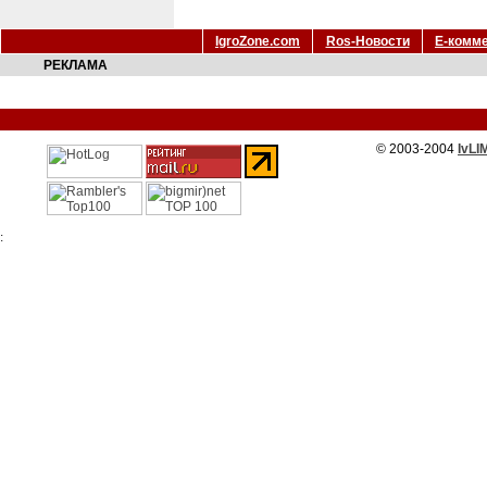
IgroZone.com
Ros-Новости
Е-комм
РЕКЛАМА
© 2003-2004
IvLI
: