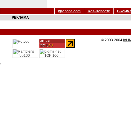
IgroZone.com
Ros-Новости
Е-комм
РЕКЛАМА
© 2003-2004
IvLI
: