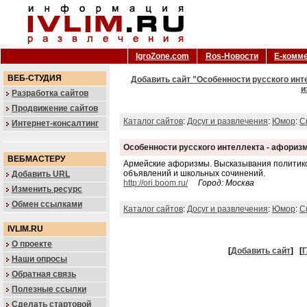
IgroZone.com
Ros-Новости
Е-комм
ВЕБ-СТУДИЯ
Добавить сайт "Особенности русского инт
и
Разработка сайтов
Продвижение сайтов
Каталог сайтов
:
Досуг и развлечения
:
Юмор
:
С
Интернет-консалтинг
Особенности русского интеллекта - афориз
ВЕБМАСТЕРУ
Армейские афоризмы. Высказывания политико
объявлений и школьных сочинений.
Добавить URL
http://ori.boom.ru/
Город: Москва
Изменить ресурс
Обмен ссылками
Каталог сайтов
:
Досуг и развлечения
:
Юмор
:
С
IVLIM.RU
О проекте
[
Добавить сайт
]
[
Г
Наши опросы
Обратная связь
Полезные ссылки
Сделать стартовой