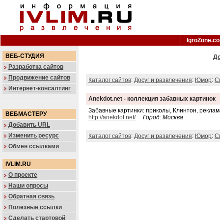
IgroZone.c
ВЕБ-СТУДИЯ
До
Разработка сайтов
Продвижение сайтов
Каталог сайтов
:
Досуг и развлечения
:
Юмор
:
С
Интернет-консалтинг
Anekdot.net - коллекция забавных картинок
Забавные картинки: приколы, Клинтон, реклама
ВЕБМАСТЕРУ
http://anekdot.net/
Город: Москва
Добавить URL
Изменить ресурс
Каталог сайтов
:
Досуг и развлечения
:
Юмор
:
С
Обмен ссылками
IVLIM.RU
О проекте
Наши опросы
Обратная связь
Полезные ссылки
Сделать стартовой