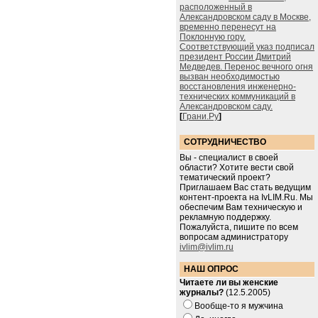
расположенный в
Александровском саду в Москве,
временно перенесут на
Поклонную гору.
Соответствующий указ подписал
президент России Дмитрий
Медведев. Перенос вечного огня
вызван необходимостью
восстановления инженерно-
технических коммуникаций в
Александровском саду.
[
Грани.Ру
]
СОТРУДНИЧЕСТВО
Вы - специалист в своей
области? Хотите вести свой
тематический проект?
Приглашаем Вас стать ведущим
контент-проекта на IvLIM.Ru. Мы
обеспечим Вам техническую и
рекламную поддержку.
Пожалуйста, пишите по всем
вопросам администратору
ivlim@ivlim.ru
НАШ ОПРОС
Читаете ли вы женские
журналы?
(12.5.2005)
Вообще-то я мужчина