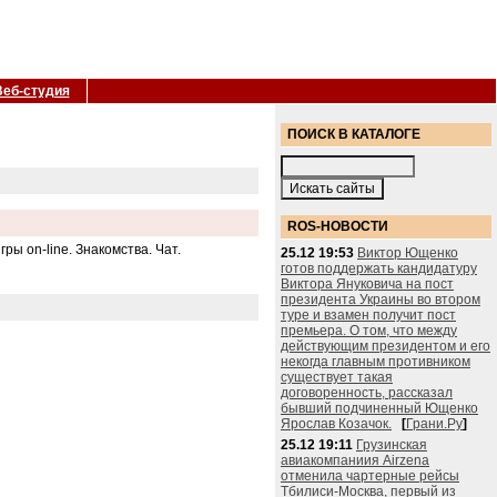
Веб-студия
ПОИСК В КАТАЛОГЕ
ROS-НОВОСТИ
ы on-line. Знакомства. Чат.
25.12 19:53
Виктор Ющенко
готов поддержать кандидатуру
Виктора Януковича на пост
президента Украины во втором
туре и взамен получит пост
премьера. О том, что между
действующим президентом и его
некогда главным противником
существует такая
договоренность, рассказал
бывший подчиненный Ющенко
Ярослав Козачок.
[
Грани.Ру
]
25.12 19:11
Грузинская
авиакомпаниия Airzena
отменила чартерные рейсы
Тбилиси-Москва, первый из