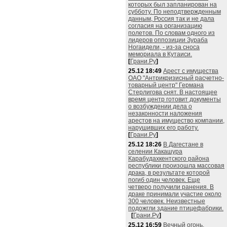
которых был запланирован на
субботу. По неподтвержденным
данным, Россия так и не дала
согласия на организацию
полетов. По словам одного из
лидеров оппозиции Зураба
Ногаидели, - из-за сноса
мемориала в Кутаиси.
[
Грани.Ру
]
25.12 18:49
Арест с имущества
ОАО "Антрикризисный расчетно-
товарный центр" Германа
Стерлигова снят. В настоящее
время центр готовит документы
о возбуждении дела о
незаконности наложения
арестов на имущество компании,
нарушивших его работу.
[
Грани.Ру
]
25.12 18:26
В Дагестане в
селении Какашура
Карабудахкентского района
республики произошла массовая
драка, в результате которой
погиб один человек. Еще
четверо получили ранения. В
драке принимали участие около
300 человек. Неизвестные
подожгли здание птицефабрики.
[
Грани.Ру
]
25.12 16:59
Вечный огонь,