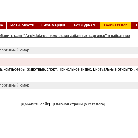
om
Ros-Новости
Е-коммерция
FoxЖурнал
BestКаталог
бавить сайт "Anekdot.net - коллекция забавных картинок" в избранное
портивный юмор
, компьютеры, животные, спорт. Прикольное видео. Виртуальные открытки. Игр
портивный юмор
[
Добавить сайт
]
[
Главная страница каталога
]