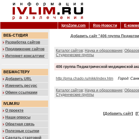
IgroZone.com
Ros-Новости
Е-комм
ВЕБ-СТУДИЯ
Добавить сайт "406 группа Педиатр
Разработка сайтов
Продвижение сайтов
Каталог сайтов
:
Наука и образование
:
Образо
Студенческие группы
Интернет-консалтинг
406 группа Педиатрической медицинской а
ВЕБМАСТЕРУ
http://pma.chado.ru/nikk/index.htm
Город: Сан
Добавить URL
Изменить ресурс
Каталог сайтов
:
Наука и образование
:
Образо
Обмен ссылками
Студенческие группы
IVLIM.RU
О проекте
[
Добавить сайт
]
[
Г
Наши опросы
Обратная связь
Полезные ссылки
Сделать стартовой