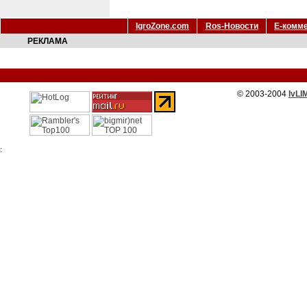
IgroZone.com
Ros-Новости
Е-комм
РЕКЛАМА
© 2003-2004
IvLI
: