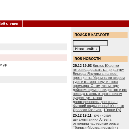
Веб-студия
ПОИСК В КАТАЛОГЕ
ROS-НОВОСТИ
и др.
25.12 19:53
Виктор Ющенко
готов поддержать кандидатуру
Виктора Януковича на пост
президента Украины во втором
туре и взамен получит пост
премьера. О том, что между
действующим президентом и его
некогда главным противником
существует такая
договоренность, рассказал
бывший подчиненный Ющенко
Ярослав Козачок.
[
Грани.Ру
]
25.12 19:11
Грузинская
авиакомпаниия Airzena
отменила чартерные рейсы
Тбилиси-Москва, первый из