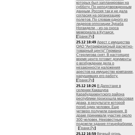
которых был запланирован на
субботу. По неподтвержденным
данным, Россия так и не дала
согласия на организацию
полетов. По словам одного из
лидеров оппозиции Зураба
Ногаидели, - из-за сноса
мемориала в Кутаиси.
[
Грани.Ру
]
25.12 18:49
Арест с имущества
ОАО "Антрикризисный расчетно-
товарный центр" Германа
Стерлигова снят. В настоящее
время центр готовит документы
о возбуждении дела о
незаконности наложения
арестов на имущество компании,
нарушивших его работу.
[
Грани.Ру
]
25.12 18:26
В Дагестане в
селении Какашура
Карабудахкентского района
республики произошла массовая
драка, в результате которой
погиб один человек. Еще
четверо получили ранения. В
драке принимали участие около
300 человек. Неизвестные
подожгли здание птицефабрики.
[
Грани.Ру
]
25.12 16:59
Вечный огонь,