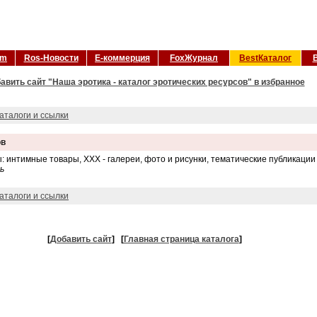
om
Ros-Новости
Е-коммерция
FoxЖурнал
BestКаталог
авить сайт "Наша эротика - каталог эротических ресурсов" в избранное
аталоги и ссылки
ов
 интимные товары, ХХХ - галереи, фото и рисунки, тематические публикации 
ь
аталоги и ссылки
[
Добавить сайт
]
[
Главная страница каталога
]