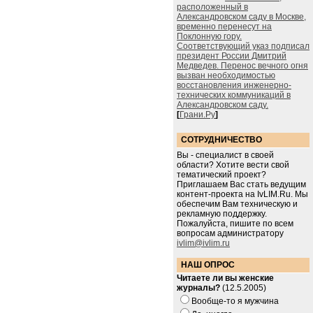
расположенный в
Александровском саду в Москве,
временно перенесут на
Поклонную гору.
Соответствующий указ подписал
президент России Дмитрий
Медведев. Перенос вечного огня
вызван необходимостью
восстановления инженерно-
технических коммуникаций в
Александровском саду.
[
Грани.Ру
]
СОТРУДНИЧЕСТВО
Вы - специалист в своей
области? Хотите вести свой
тематический проект?
Приглашаем Вас стать ведущим
контент-проекта на IvLIM.Ru. Мы
обеспечим Вам техническую и
рекламную поддержку.
Пожалуйста, пишите по всем
вопросам администратору
ivlim@ivlim.ru
НАШ ОПРОС
Читаете ли вы женские
журналы?
(12.5.2005)
Вообще-то я мужчина