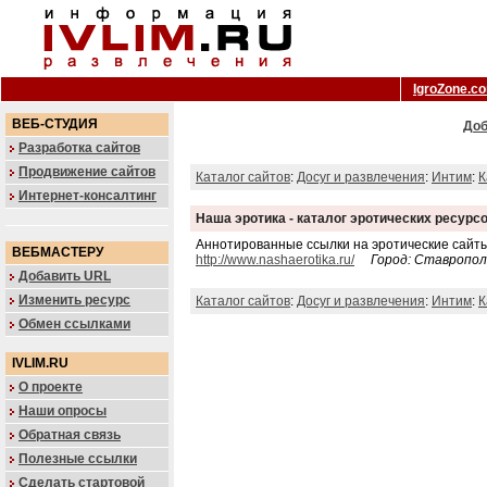
IgroZone.c
ВЕБ-СТУДИЯ
Доб
Разработка сайтов
Продвижение сайтов
Каталог сайтов
:
Досуг и развлечения
:
Интим
:
К
Интернет-консалтинг
Наша эротика - каталог эротических ресурс
Аннотированные ссылки на эротические сайты:
ВЕБМАСТЕРУ
http://www.nashaerotika.ru/
Город: Ставропол
Добавить URL
Изменить ресурс
Каталог сайтов
:
Досуг и развлечения
:
Интим
:
К
Обмен ссылками
IVLIM.RU
О проекте
Наши опросы
Обратная связь
Полезные ссылки
Сделать стартовой