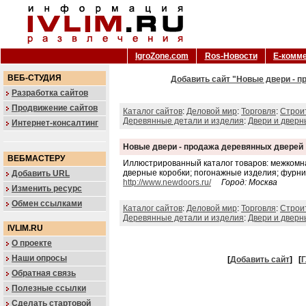
IgroZone.com
Ros-Новости
Е-комм
ВЕБ-СТУДИЯ
Добавить сайт "Новые двери - п
Разработка сайтов
Продвижение сайтов
Каталог сайтов
:
Деловой мир
:
Торговля
:
Строи
Деревянные детали и изделия
:
Двери и дверн
Интернет-консалтинг
Новые двери - продажа деревянных дверей
ВЕБМАСТЕРУ
Иллюстрированный каталог товаров: межкомна
дверные коробки; погонажные изделия; фурни
Добавить URL
http://www.newdoors.ru/
Город: Москва
Изменить ресурс
Обмен ссылками
Каталог сайтов
:
Деловой мир
:
Торговля
:
Строи
Деревянные детали и изделия
:
Двери и дверн
IVLIM.RU
О проекте
Наши опросы
[
Добавить сайт
]
[
Г
Обратная связь
Полезные ссылки
Сделать стартовой