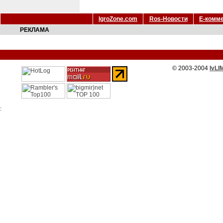
IgroZone.com
Ros-Новости
Е-комм
РЕКЛАМА
© 2003-2004
IvLI
: