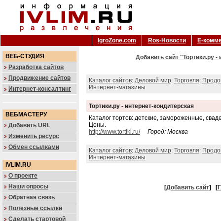
IgroZone.com
Ros-Новости
Е-комм
ВЕБ-СТУДИЯ
Добавить сайт "Тортики.ру -
Разработка сайтов
Продвижение сайтов
Каталог сайтов
:
Деловой мир
:
Торговля
:
Продо
Интернет-магазины
Интернет-консалтинг
Тортики.ру - интернет-кондитерская
ВЕБМАСТЕРУ
Каталог тортов: детские, замороженные, сва
Цены.
Добавить URL
http://www.tortiki.ru/
Город: Москва
Изменить ресурс
Обмен ссылками
Каталог сайтов
:
Деловой мир
:
Торговля
:
Продо
Интернет-магазины
IVLIM.RU
О проекте
Наши опросы
[
Добавить сайт
]
[
Г
Обратная связь
Полезные ссылки
Сделать стартовой