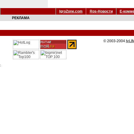
IgroZone.com
Ros-Новости
Е-комм
РЕКЛАМА
© 2003-2004
IvLI
: