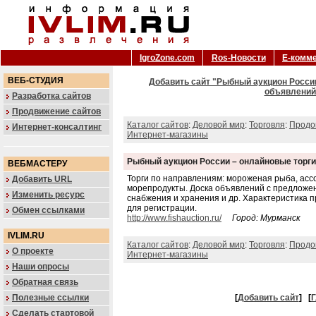
IgroZone.com
Ros-Новости
Е-комм
ВЕБ-СТУДИЯ
Добавить сайт "Рыбный аукцион России
объявлений 
Разработка сайтов
Продвижение сайтов
Каталог сайтов
:
Деловой мир
:
Торговля
:
Продо
Интернет-консалтинг
Интернет-магазины
Рыбный аукцион России – онлайновые торги
ВЕБМАСТЕРУ
Торги по направлениям: мороженая рыба, асс
Добавить URL
морепродукты. Доска объявлений с предложен
Изменить ресурс
снабжения и хранения и др. Характеристика пр
для регистрации.
Обмен ссылками
http://www.fishauction.ru/
Город: Мурманск
IVLIM.RU
Каталог сайтов
:
Деловой мир
:
Торговля
:
Продо
О проекте
Интернет-магазины
Наши опросы
Обратная связь
Полезные ссылки
[
Добавить сайт
]
[
Г
Сделать стартовой