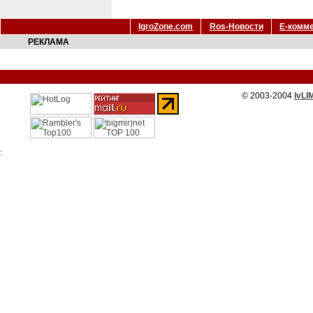
IgroZone.com
Ros-Новости
Е-комм
РЕКЛАМА
© 2003-2004
IvLI
: