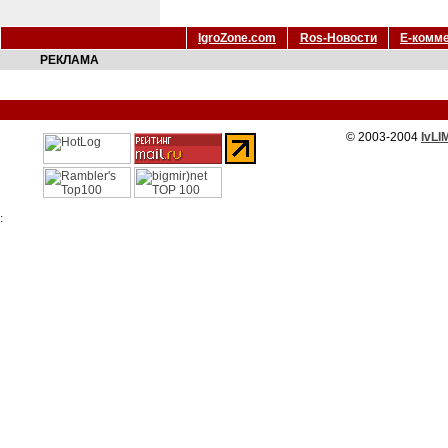
IgroZone.com
Ros-Новости
Е-комм
РЕКЛАМА
© 2003-2004
IvLI
: