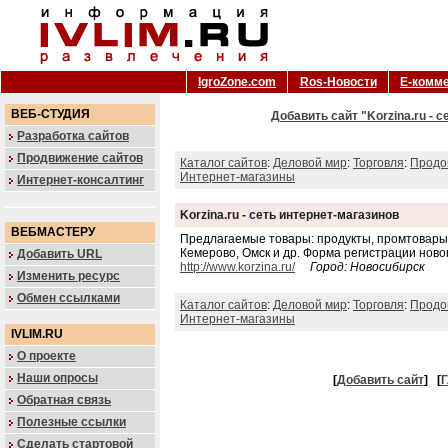
IgroZone.com
Ros-Новости
Е-комм
ВЕБ-СТУДИЯ
Добавить сайт "Korzina.ru - 
Разработка сайтов
Продвижение сайтов
Каталог сайтов
:
Деловой мир
:
Торговля
:
Продо
Интернет-магазины
Интернет-консалтинг
Korzina.ru - сеть интернет-магазинов
ВЕБМАСТЕРУ
Предлагаемые товары: продукты, промтовары, 
Кемерово, Омск и др. Форма регистрации ново
Добавить URL
http://www.korzina.ru/
Город: Новосибирск
Изменить ресурс
Обмен ссылками
Каталог сайтов
:
Деловой мир
:
Торговля
:
Продо
Интернет-магазины
IVLIM.RU
О проекте
Наши опросы
[
Добавить сайт
]
[
Г
Обратная связь
Полезные ссылки
Сделать стартовой