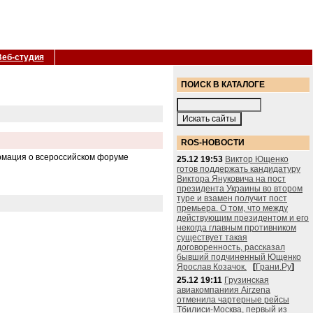
Веб-студия
ПОИСК В КАТАЛОГЕ
ROS-НОВОСТИ
ормация о всероссийском форуме
25.12 19:53
Виктор Ющенко
готов поддержать кандидатуру
Виктора Януковича на пост
президента Украины во втором
туре и взамен получит пост
премьера. О том, что между
действующим президентом и его
некогда главным противником
существует такая
договоренность, рассказал
бывший подчиненный Ющенко
Ярослав Козачок.
[
Грани.Ру
]
25.12 19:11
Грузинская
авиакомпаниия Airzena
отменила чартерные рейсы
Тбилиси-Москва, первый из