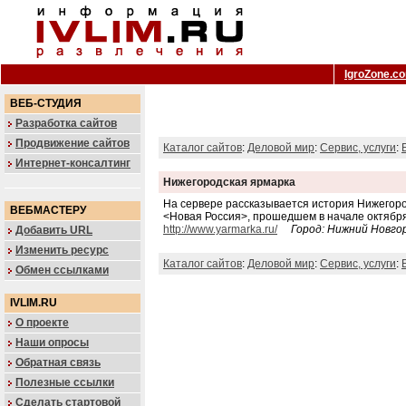
IgroZone.c
ВЕБ-СТУДИЯ
Разработка сайтов
Продвижение сайтов
Каталог сайтов
:
Деловой мир
:
Сервис, услуги
:
Интернет-консалтинг
Нижегородская ярмарка
На сервере рассказывается история Нижегоро
ВЕБМАСТЕРУ
<Новая Россия>, прошедшем в начале октябр
http://www.yarmarka.ru/
Город: Нижний Новго
Добавить URL
Изменить ресурс
Каталог сайтов
:
Деловой мир
:
Сервис, услуги
:
Обмен ссылками
IVLIM.RU
О проекте
Наши опросы
Обратная связь
Полезные ссылки
Сделать стартовой