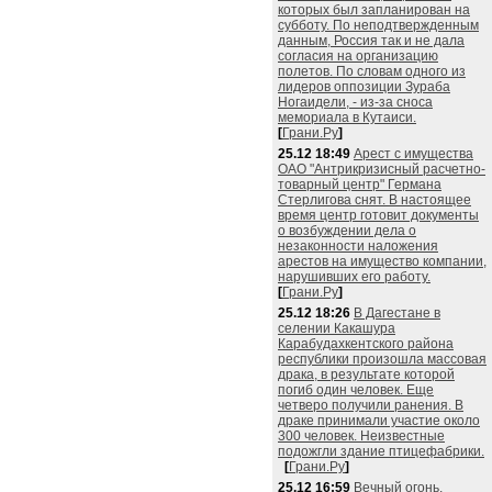
которых был запланирован на
субботу. По неподтвержденным
данным, Россия так и не дала
согласия на организацию
полетов. По словам одного из
лидеров оппозиции Зураба
Ногаидели, - из-за сноса
мемориала в Кутаиси.
[
Грани.Ру
]
25.12 18:49
Арест с имущества
ОАО "Антрикризисный расчетно-
товарный центр" Германа
Стерлигова снят. В настоящее
время центр готовит документы
о возбуждении дела о
незаконности наложения
арестов на имущество компании,
нарушивших его работу.
[
Грани.Ру
]
25.12 18:26
В Дагестане в
селении Какашура
Карабудахкентского района
республики произошла массовая
драка, в результате которой
погиб один человек. Еще
четверо получили ранения. В
драке принимали участие около
300 человек. Неизвестные
подожгли здание птицефабрики.
[
Грани.Ру
]
25.12 16:59
Вечный огонь,