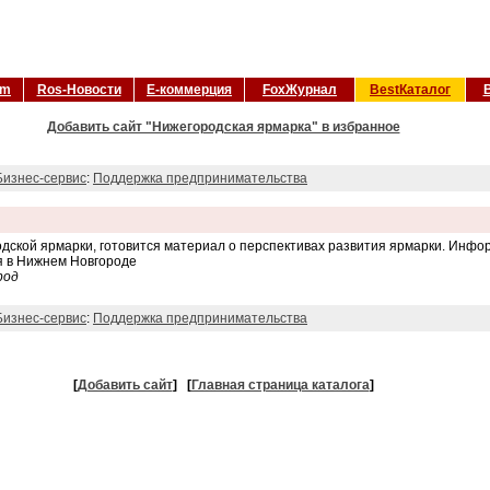
om
Ros-Новости
Е-коммерция
FoxЖурнал
BestКаталог
Добавить сайт "Нижегородская ярмарка" в избранное
Бизнес-сервис
:
Поддержка предпринимательства
дской ярмарки, готовится материал о перспективах развития ярмарки. Инф
я в Нижнем Новгороде
род
Бизнес-сервис
:
Поддержка предпринимательства
[
Добавить сайт
]
[
Главная страница каталога
]