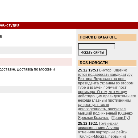
Веб-студия
ое
ПОИСК В КАТАЛОГЕ
ROS-НОВОСТИ
доставке. Доставка по Москве и
25.12 19:53
Виктор Ющенко
готов поддержать кандидатуру
Виктора Януковича на пост
президента Украины во втором
туре и взамен получит пост
премьера. О том, что между
действующим президентом и его
некогда главным противником
существует такая
договоренность, рассказал
бывший подчиненный Ющенко
Ярослав Козачок.
[
Грани.Ру
]
25.12 19:11
Грузинская
авиакомпаниия Airzena
отменила чартерные рейсы
Тбилиси-Москва, первый из