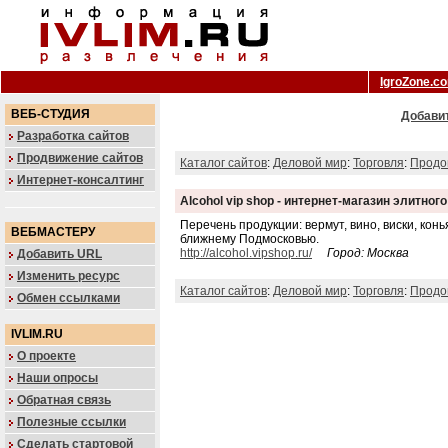
IgroZone.c
ВЕБ-СТУДИЯ
Добавит
Разработка сайтов
Продвижение сайтов
Каталог сайтов
:
Деловой мир
:
Торговля
:
Продо
Интернет-консалтинг
Alcohol vip shop - интернет-магазин элитног
Перечень продукции: вермут, вино, виски, кон
ВЕБМАСТЕРУ
ближнему Подмосковью.
http://alcohol.vipshop.ru/
Город: Москва
Добавить URL
Изменить ресурс
Каталог сайтов
:
Деловой мир
:
Торговля
:
Продо
Обмен ссылками
IVLIM.RU
О проекте
Наши опросы
Обратная связь
Полезные ссылки
Сделать стартовой