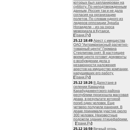
которых был запланирован на
субботу. По неподтвержденным
данным, Россия так и не дала
согласия на организацию
полетов. По словам одного из
лидеров оппозиции Зураба
Ногаидели, - из-за сноса
мемориала в Кутаиси.
[
Грани.Ру
]
25.12 18:49
Арест с имущества
ОАО "Антрикризисный расчетно-
товарный центр" Германа
Стерлигова снят. В настоящее
время центр готовит документы
о возбуждении дела о
незаконности наложения
арестов на имущество компании,
нарушивших его работу.
[
Грани.Ру
]
25.12 18:26
В Дагестане в
селении Какашура
Карабудахкентского района
республики произошла массовая
драка, в результате которой
погиб один человек. Еще
четверо получили ранения. В
драке принимали участие около
300 человек. Неизвестные
подожгли здание птицефабрики.
[
Грани.Ру
]
25.12 16:59
Вечный огонь,