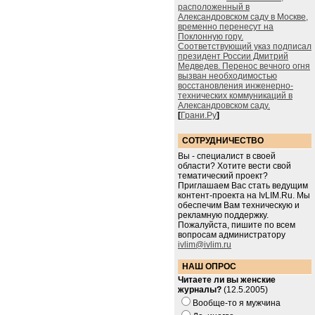
расположенный в
Александровском саду в Москве,
временно перенесут на
Поклонную гору.
Соответствующий указ подписал
президент России Дмитрий
Медведев. Перенос вечного огня
вызван необходимостью
восстановления инженерно-
технических коммуникаций в
Александровском саду.
[
Грани.Ру
]
СОТРУДНИЧЕСТВО
Вы - специалист в своей
области? Хотите вести свой
тематический проект?
Приглашаем Вас стать ведущим
контент-проекта на IvLIM.Ru. Мы
обеспечим Вам техническую и
рекламную поддержку.
Пожалуйста, пишите по всем
вопросам администратору
ivlim@ivlim.ru
НАШ ОПРОС
Читаете ли вы женские
журналы?
(12.5.2005)
Вообще-то я мужчина