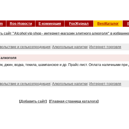
om
Ros-Новости
Е-коммерция
FoxЖурнал
BestКаталог
ь сайт "Alcohol vip shop - интернет-магазин элитного алкоголя" в избранн
вольствие и сельхозпродукция
:
Алкогольные напитки
:
Интернет-торговля
о алкоголя
ьяк, джин, водка, текила, шампанское и др. Прайс-лист. Оплата наличными при 
вольствие и сельхозпродукция
:
Алкогольные напитки
:
Интернет-торговля
[
Добавить сайт
]
[
Главная страница каталога
]