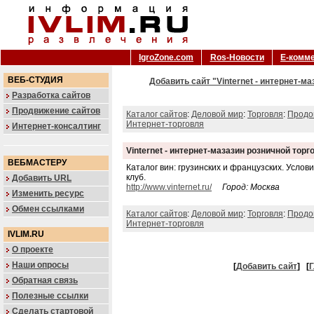
IgroZone.com
Ros-Новости
Е-комм
ВЕБ-СТУДИЯ
Добавить сайт "Vinternet - интернет-м
Разработка сайтов
Продвижение сайтов
Каталог сайтов
:
Деловой мир
:
Торговля
:
Продо
Интернет-торговля
Интернет-консалтинг
Vinternet - интернет-мазазин розничной тор
ВЕБМАСТЕРУ
Каталог вин: грузинских и французских. Услов
клуб.
Добавить URL
http://www.vinternet.ru/
Город: Москва
Изменить ресурс
Обмен ссылками
Каталог сайтов
:
Деловой мир
:
Торговля
:
Продо
Интернет-торговля
IVLIM.RU
О проекте
Наши опросы
[
Добавить сайт
]
[
Г
Обратная связь
Полезные ссылки
Сделать стартовой