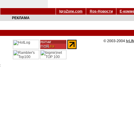
IgroZone.com
Ros-Новости
Е-комм
РЕКЛАМА
© 2003-2004
IvLI
: