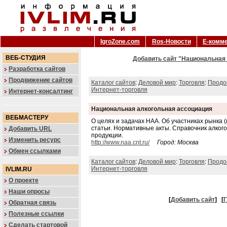
IgroZone.com
Ros-Новости
Е-комм
ВЕБ-СТУДИЯ
Добавить сайт "Национальная 
Разработка сайтов
Продвижение сайтов
Каталог сайтов
:
Деловой мир
:
Торговля
:
Продо
Интернет-торговля
Интернет-консалтинг
Национальная алкогольная ассоциация
ВЕБМАСТЕРУ
О целях и задачах НАА. Об участниках рынка 
статьи. Нормативные акты. Справочник алког
Добавить URL
продукции.
Изменить ресурс
http://www.naa.cnt.ru/
Город: Москва
Обмен ссылками
Каталог сайтов
:
Деловой мир
:
Торговля
:
Продо
Интернет-торговля
IVLIM.RU
О проекте
Наши опросы
[
Добавить сайт
]
[
Г
Обратная связь
Полезные ссылки
Сделать стартовой