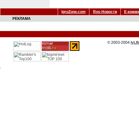
IgroZone.com
Ros-Новости
Е-комм
РЕКЛАМА
© 2003-2004
IvLI
: