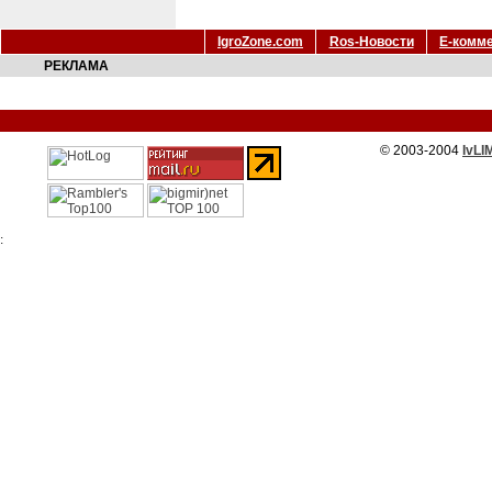
IgroZone.com
Ros-Новости
Е-комм
РЕКЛАМА
© 2003-2004
IvLI
: