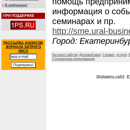
помощь предприним
В избранное!
информация о собы
ПРИ ПОДДЕРЖКЕ
семинарах и пр.
http://sme.ural-busin
Город: Екатеринбу
РАССЫЛКА АНОНСОВ
ЖУРНАЛА ХИТРОГО
ЛИСА
Каталог сайтов
:
Деловой мир
:
Сервис, услуги
:
Справочная информация
[
Добавить сайт
]
[
Г