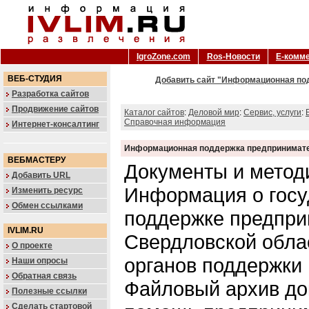
IgroZone.com
Ros-Новости
Е-комм
ВЕБ-СТУДИЯ
Добавить сайт "Информационная по
Разработка сайтов
Продвижение сайтов
Каталог сайтов
:
Деловой мир
:
Сервис, услуги
:
Справочная информация
Интернет-консалтинг
Информационная поддержка предпринимат
ВЕБМАСТЕРУ
Документы и метод
Добавить URL
Информация о госу
Изменить ресурс
Обмен ссылками
поддержке предпри
IVLIM.RU
Свердловской обла
О проекте
органов поддержки
Наши опросы
Обратная связь
Файловый архив до
Полезные ссылки
Сделать стартовой