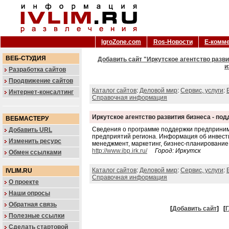
IgroZone.com
Ros-Новости
Е-комм
ВЕБ-СТУДИЯ
Добавить сайт "Иркутское агентство разв
и
Разработка сайтов
Продвижение сайтов
Каталог сайтов
:
Деловой мир
:
Сервис, услуги
:
Интернет-консалтинг
Справочная информация
Иркутское агентство развития бизнеса - п
ВЕБМАСТЕРУ
Сведения о программе поддержки предпринима
Добавить URL
предприятий региона. Информация об инвести
Изменить ресурс
менеджмент, маркетинг, бизнес-планирование,
http://www.ibp.irk.ru/
Город: Иркутск
Обмен ссылками
Каталог сайтов
:
Деловой мир
:
Сервис, услуги
:
IVLIM.RU
Справочная информация
О проекте
Наши опросы
Обратная связь
[
Добавить сайт
]
[
Г
Полезные ссылки
Сделать стартовой