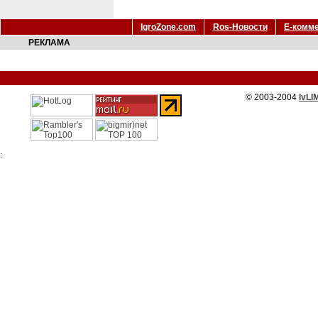
IgroZone.com
Ros-Новости
Е-комм
РЕКЛАМА
© 2003-2004
IvLI
: