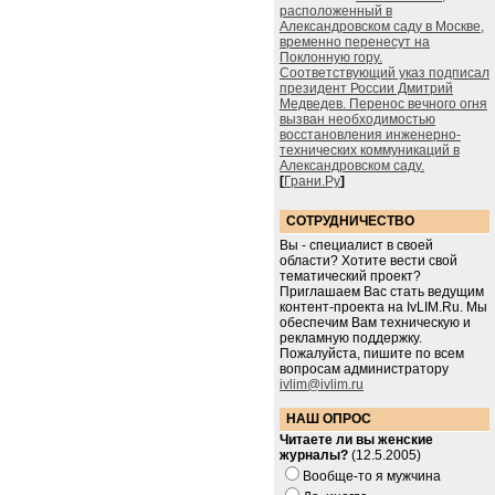
расположенный в
Александровском саду в Москве,
временно перенесут на
Поклонную гору.
Соответствующий указ подписал
президент России Дмитрий
Медведев. Перенос вечного огня
вызван необходимостью
восстановления инженерно-
технических коммуникаций в
Александровском саду.
[
Грани.Ру
]
СОТРУДНИЧЕСТВО
Вы - специалист в своей
области? Хотите вести свой
тематический проект?
Приглашаем Вас стать ведущим
контент-проекта на IvLIM.Ru. Мы
обеспечим Вам техническую и
рекламную поддержку.
Пожалуйста, пишите по всем
вопросам администратору
ivlim@ivlim.ru
НАШ ОПРОС
Читаете ли вы женские
журналы?
(12.5.2005)
Вообще-то я мужчина