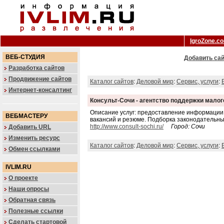
IgroZone.c
ВЕБ-СТУДИЯ
Добавить сай
Разработка сайтов
Продвижение сайтов
Каталог сайтов
:
Деловой мир
:
Сервис, услуги
:
Интернет-консалтинг
Консульт-Сочи - агентство поддержки малог
Описание услуг: предоставление информации 
ВЕБМАСТЕРУ
вакансий и резюме. Подборка законодательны
http://www.consult-sochi.ru/
Город: Сочи
Добавить URL
Изменить ресурс
Каталог сайтов
:
Деловой мир
:
Сервис, услуги
:
Обмен ссылками
IVLIM.RU
О проекте
Наши опросы
Обратная связь
Полезные ссылки
Сделать стартовой