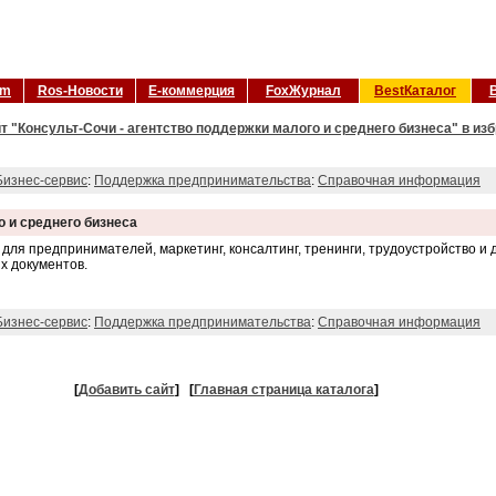
om
Ros-Новости
Е-коммерция
FoxЖурнал
BestКаталог
т "Консульт-Сочи - агентство поддержки малого и среднего бизнеса" в из
Бизнес-сервис
:
Поддержка предпринимательства
:
Справочная информация
о и среднего бизнеса
для предпринимателей, маркетинг, консалтинг, тренинги, трудоустройство и
х документов.
Бизнес-сервис
:
Поддержка предпринимательства
:
Справочная информация
[
Добавить сайт
]
[
Главная страница каталога
]