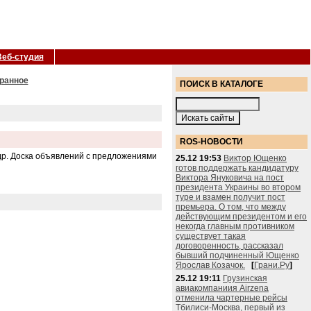
Веб-студия
бранное
ПОИСК В КАТАЛОГЕ
ROS-НОВОСТИ
 др. Доска объявлений с предложениями
25.12 19:53
Виктор Ющенко
готов поддержать кандидатуру
Виктора Януковича на пост
президента Украины во втором
туре и взамен получит пост
премьера. О том, что между
действующим президентом и его
некогда главным противником
существует такая
договоренность, рассказал
бывший подчиненный Ющенко
Ярослав Козачок.
[
Грани.Ру
]
25.12 19:11
Грузинская
авиакомпаниия Airzena
отменила чартерные рейсы
Тбилиси-Москва, первый из