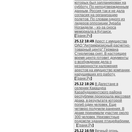
которых был запланирован на
субботу. По неподтвержденным
данным, Россия так и не дала
согласия на организацию
полетов. По словам одного из
лидеров оппозиции Зураба
Ногаидели, - из-за сноса
мемориала в Кутаиси.
[
Грани.Ру
]
25.12 18:49
Арест с имущества
ОАО "Антрикризисный расчетно-
товарный центр" Германа
Стерлигова снят. В настоящее
время центр готовит документы
о возбуждении дела о
незаконности наложения
арестов на имущество компании,
нарушивших его работу.
[
Грани.Ру
]
25.12 18:26
В Дагестане в
селении Какашура
Карабудахкентского района
республики произошла массовая
драка, в результате которой
погиб один человек. Еще
четверо получили ранения. В
драке принимали участие около
300 человек. Неизвестные
подожгли здание птицефабрики.
[
Грани.Ру
]
25.12 16:59
Вечный огонь,