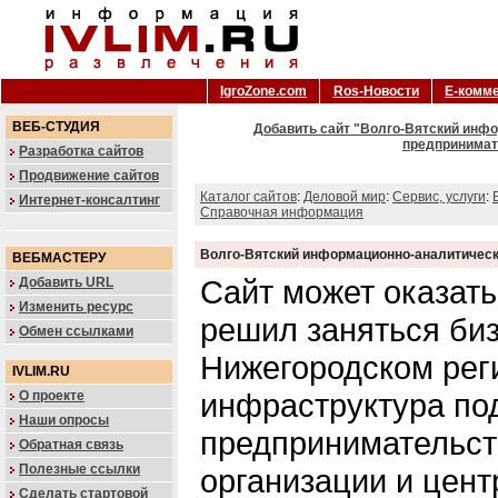
IgroZone.com
Ros-Новости
Е-комм
ВЕБ-СТУДИЯ
Добавить сайт "Волго-Вятский инф
предпринимат
Разработка сайтов
Продвижение сайтов
Каталог сайтов
:
Деловой мир
:
Сервис, услуги
:
Интернет-консалтинг
Справочная информация
Волго-Вятский информационно-аналитическ
ВЕБМАСТЕРУ
Сайт может оказать
Добавить URL
Изменить ресурс
решил заняться би
Обмен ссылками
Нижегородском рег
IVLIM.RU
инфраструктура по
О проекте
Наши опросы
предпринимательст
Обратная связь
Полезные ссылки
организации и цен
Сделать стартовой