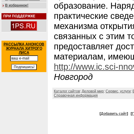
образование. Наряд
В избранное!
практические сведе
ПРИ ПОДДЕРЖКЕ
механизма открытия
связанных с этим т
предоставляет дос
РАССЫЛКА АНОНСОВ
ЖУРНАЛА ХИТРОГО
ЛИСА
материалам, имеющ
http://www.ic.sci-nno
Новгород
Каталог сайтов
:
Деловой мир
:
Сервис, услуги
:
Справочная информация
[
Добавить сайт
]
[
Г