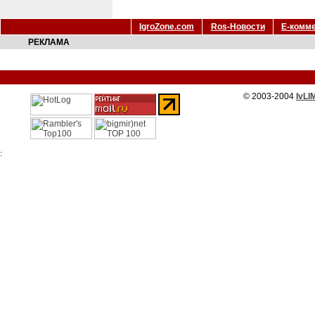
IgroZone.com
Ros-Новости
Е-комм
РЕКЛАМА
© 2003-2004
IvLI
: