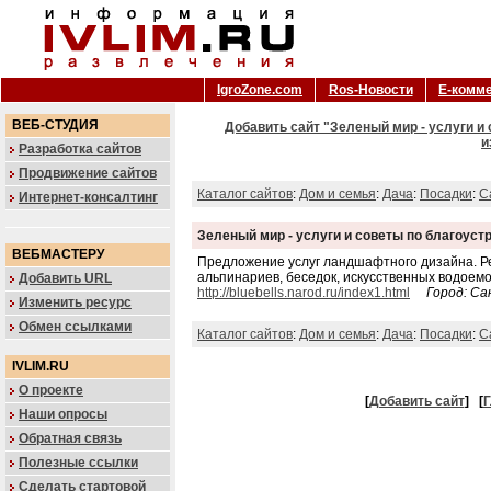
IgroZone.com
Ros-Новости
Е-комм
ВЕБ-СТУДИЯ
Добавить сайт "Зеленый мир - услуги и 
и
Разработка сайтов
Продвижение сайтов
Каталог сайтов
:
Дом и семья
:
Дача
:
Посадки
:
С
Интернет-консалтинг
Зеленый мир - услуги и советы по благоуст
ВЕБМАСТЕРУ
Предложение услуг ландшафтного дизайна. Ре
альпинариев, беседок, искусственных водоемо
Добавить URL
http://bluebells.narod.ru/index1.html
Город: С
Изменить ресурс
Обмен ссылками
Каталог сайтов
:
Дом и семья
:
Дача
:
Посадки
:
С
IVLIM.RU
О проекте
[
Добавить сайт
]
[
Г
Наши опросы
Обратная связь
Полезные ссылки
Сделать стартовой