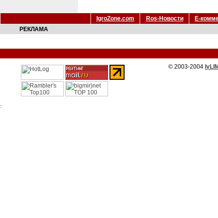
IgroZone.com
Ros-Новости
Е-комм
РЕКЛАМА
© 2003-2004
IvLI
: