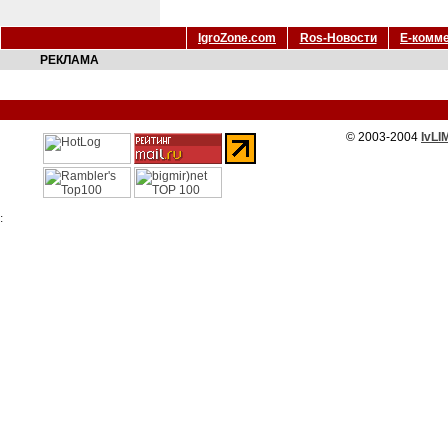
IgroZone.com
Ros-Новости
Е-комм
РЕКЛАМА
© 2003-2004
IvLI
: