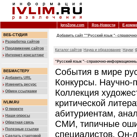
IgroZone.com
Ros-Новости
Е-комм
ВЕБ-СТУДИЯ
Добавить сайт ""Русский язык "- справочн
Разработка сайтов
Продвижение сайтов
Каталог сайтов
:
Наука и образование
:
Науки
:
Ф
Интернет-консалтинг
"Русский язык "- справочно-информационны
События в мире рус
ВЕБМАСТЕРУ
Добавить URL
Конкурсы. Научно-п
Изменить ресурс
Коллекция художес
Обмен ссылками
критической литер
IVLIM.RU
О проекте
абитуриентам, анал
Наши опросы
СМИ, типичные оши
Обратная связь
Полезные ссылки
специалистов. Он-л
Сделать стартовой