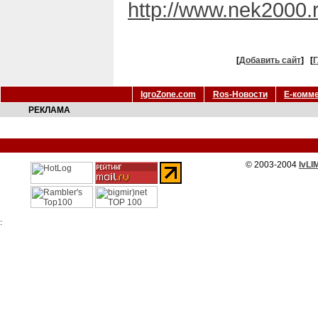
http://www.nek2000.r
[
Добавить сайт
]
[
Г
IgroZone.com
Ros-Новости
Е-комм
РЕКЛАМА
© 2003-2004
IvLI
: