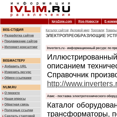
IgroZone.com
Ros-Новости
Е-комм
ВЕБ-СТУДИЯ
Каталог сайтов
:
Деловой мир
:
Торговля
:
Товары
ЭЛЕКТРОПРЕОБРАЗУЮЩИЕ УСТ
Разработка сайтов
Продвижение сайтов
Интернет-консалтинг
Inverters.ru - информационный ресурс по п
Иллюстрированный 
ВЕБМАСТЕРУ
описанием техничес
Добавить URL
Изменить ресурс
Справочник произв
Обмен ссылками
http://www.inverters.
IVLIM.RU
О проекте
Авис - поставка электротехнического обор
Наши опросы
Каталог оборудова
Обратная связь
Полезные ссылки
трансформаторы, по
Сделать стартовой