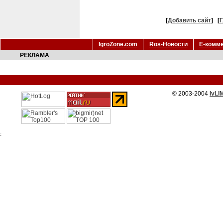
[
Добавить сайт
]
[
Г
IgroZone.com
Ros-Новости
Е-комм
РЕКЛАМА
© 2003-2004
IvLI
: