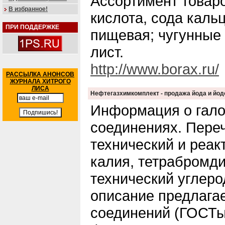
Ассортимент товаро
В избранное!
кислота, сода каль
ПРИ ПОДДЕРЖКЕ
пищевая; чугунные 
лист.
http://www.borax.ru/
РАССЫЛКА АНОНСОВ
ЖУРНАЛА ХИТРОГО
ЛИСА
Нефтегазхимкомплект - продажа йода и йо
Информация о гало
соединениях. Переч
технический и реак
калия, тетрабромд
технический углеро
описание предлага
соединений (ГОСТы