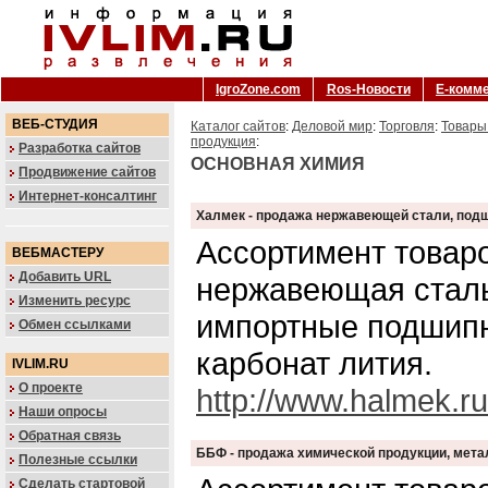
IgroZone.com
Ros-Новости
Е-комм
ВЕБ-СТУДИЯ
Каталог сайтов
:
Деловой мир
:
Торговля
:
Товары
продукция
:
Разработка сайтов
ОСНОВНАЯ ХИМИЯ
Продвижение сайтов
Интернет-консалтинг
Халмек - продажа нержавеющей стали, подш
Ассортимент товаро
ВЕБМАСТЕРУ
Добавить URL
нержавеющая сталь
Изменить ресурс
импортные подшипн
Обмен ссылками
карбонат лития.
IVLIM.RU
О проекте
http://www.halmek.ru
Наши опросы
Обратная связь
ББФ - продажа химической продукции, мет
Полезные ссылки
Сделать стартовой