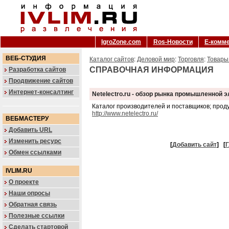
IgroZone.com
Ros-Новости
Е-комм
ВЕБ-СТУДИЯ
Каталог сайтов
:
Деловой мир
:
Торговля
:
Товары
СПРАВОЧНАЯ ИНФОРМАЦИЯ
Разработка сайтов
Продвижение сайтов
Интернет-консалтинг
Netelectro.ru - обзор рынка промышленной 
Каталог производителей и поставщиков; проду
http://www.netelectro.ru/
ВЕБМАСТЕРУ
Добавить URL
Изменить ресурс
[
Добавить сайт
]
[
Г
Обмен ссылками
IVLIM.RU
О проекте
Наши опросы
Обратная связь
Полезные ссылки
Сделать стартовой