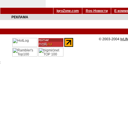
IgroZone.com
Ros-Новости
Е-комм
РЕКЛАМА
© 2003-2004
IvLI
: