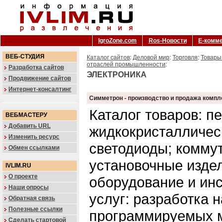
IgroZone.com
Ros-Новости
Е-комм
ВЕБ-СТУДИЯ
Каталог сайтов
:
Деловой мир
:
Торговля
:
Товары
отраслей промышленности
:
Разработка сайтов
ЭЛЕКТРОНИКА
Продвижение сайтов
Интернет-консалтинг
Симметрон - производство и продажа комп
Каталог товаров: п
ВЕБМАСТЕРУ
Добавить URL
жидкокристалличес
Изменить ресурс
светодиоды; комму
Обмен ссылками
установочные изде
IVLIM.RU
О проекте
оборудование и ин
Наши опросы
услуг: разработка н
Обратная связь
Полезные ссылки
программируемых 
Сделать стартовой