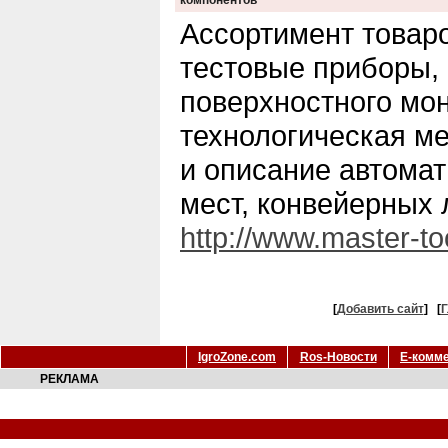
компонентов
Ассортимент товар
тестовые приборы,
поверхностного мон
технологическая ме
и описание автома
мест, конвейерных 
http://www.master-too
[
Добавить сайт
]
[
Г
IgroZone.com
Ros-Новости
Е-комм
РЕКЛАМА